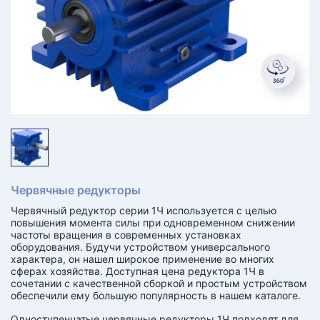
КТ
АКАНСИИ
братный
звонок
осква
лер:
сква
ыбрать
ругой
город
Червячные редукторы
Червячный редуктор серии 1Ч используется с целью
повышения момента силы при одновременном снижении
частоты вращения в современных установках
оборудования. Будучи устройством универсального
характера, он нашел широкое применение во многих
сферах хозяйства. Доступная цена редуктора 1Ч в
сочетании с качественной сборкой и простым устройством
обеспечили ему большую популярность в нашем каталоге.
Одноступенчатые червячные редукторы 1Ч подходят для