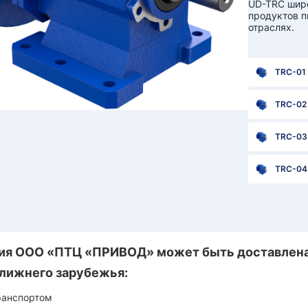
UD-TRC широ
продуктов п
отраслях.
TRC-01
TRC-02
TRC-03
TRC-04
я ООО «ПТЦ «ПРИВОД» может быть доставлена 
лижнего зарубежья:
ранспортом