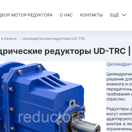
ДБОР МОТОР-РЕДУКТОРА
О НАС
КОНТАКТЫ
ЕЩЁ
 в Казани
Цилиндрические редукторы UD-TRC
рические редукторы UD-TRC |
Цилиндрич
Цилиндричес
решение для
момента и с
передаточны
требования 
отраслях.
Редукторы д
могут компл
адаптируютс
монтаж в лю
ограниченны