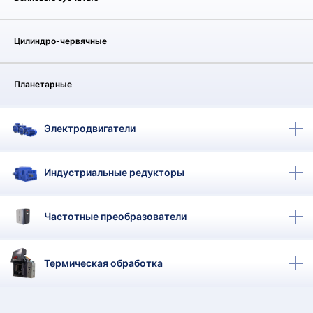
КТ
АКАНСИИ
Цилиндро-червячные
братный
Планетарные
звонок
осква
лер:
сква
Электродвигатели
ыбрать
ругой
город
Индустриальные редукторы
Частотные преобразователи
Термическая обработка