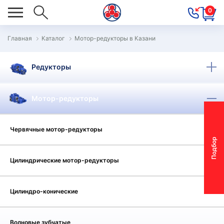
0
Главная
Каталог
Мотор-редукторы в Казани
ОВОСТИ
Редукторы
ОДБОР
ОТОР-
Мотор-редукторы
ЕДУКТОРА
Червячные мотор-редукторы
АС
П
о
д
б
о
р
м
о
т
о
р
-
р
е
д
у
к
т
о
р
ОНТАКТЫ
Цилиндрические мотор-редукторы
ПЕЦПРЕДЛОЖЕНИЯ
ТЗЫВЫ
Цилиндро-конические
ЕКЛАМАЦИОННЫЙ
Волновые зубчатые