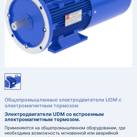
КТ
АКАНСИИ
братный
звонок
осква
лер:
сква
ыбрать
ругой
город
Общепромышленные электродвигатели UDM с
электромагнитным тормозом
Электродвигатели UDM со встроенным
электромагнитным тормозом.
Применяются на общепромышленном оборудовании, где
необходима возможность мгновенной или аварийной