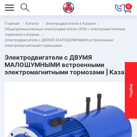
0
Главная
Каталог
Электродвигатели в Казани
Общепромышленные электродвигатели UDM с электромагнитным
ОВОСТИ
тормозом в Казани
Электродвигатели с ДВУМЯ МАЛОШУМНЫМИ встроенными
ОДБОР
электромагнитными тормозами
ОТОР-
Электродвигатели с ДВУМЯ
ЕДУКТОРА
МАЛОШУМНЫМИ встроенными
электромагнитными тормозами | Казань
АС
П
о
д
б
о
р
м
о
т
о
р
-
р
е
д
у
к
т
о
р
ОНТАКТЫ
ПЕЦПРЕДЛОЖЕНИЯ
ТЗЫВЫ
ЕКЛАМАЦИОННЫЙ