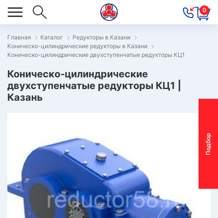
0
Главная
Каталог
Редукторы в Казани
Коническо-цилиндрические редукторы в Казани
ОВОСТИ
Коническо-цилиндрические двухступенчатые редукторы КЦ1
ОДБОР
Коническо-цилиндрические
ОТОР-
двухступенчатые редукторы КЦ1 |
Казань
ЕДУКТОРА
АС
П
о
д
б
о
р
м
о
т
о
р
-
р
е
д
у
к
т
о
р
ОНТАКТЫ
ПЕЦПРЕДЛОЖЕНИЯ
ТЗЫВЫ
ЕКЛАМАЦИОННЫЙ