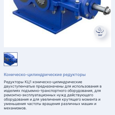
КТ
АКАНСИИ
братный
звонок
осква
лер:
сква
ыбрать
ругой
город
Коническо-цилиндрические редукторы
Редукторы КЦ1 коническо-цилиндрические
двухступенчатые предназначены для использования в
изделиях подъемно-транспортного оборудования, для
ремонтно-эксплуатационных нужд действующего
оборудования и для увеличения крутящего момента и
уменьшения частоты вращения различных машин и
механизмов.