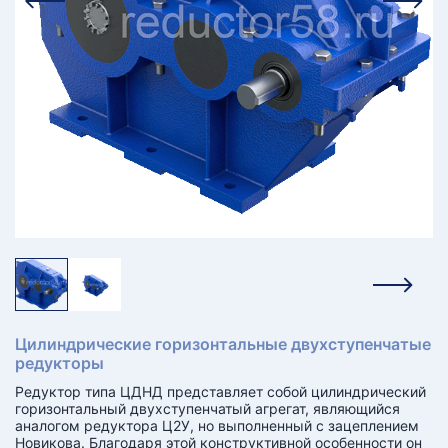
КТ
АКАНСИИ
братный
звонок
осква
лер:
сква
ыбрать
ругой
город
Цилиндрические горизонтальные двухступенчатые
редукторы
Редуктор типа ЦДНД представляет собой цилиндрический
горизонтальный двухступенчатый агрегат, являющийся
аналогом редуктора Ц2У, но выполненный с зацеплением
Новикова. Благодаря этой конструктивной особенности он