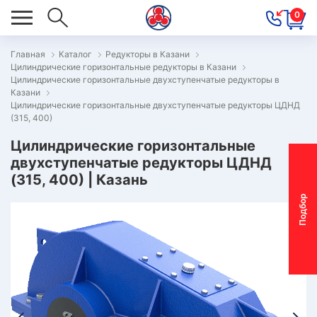
0
Главная
Каталог
Редукторы в Казани
Цилиндрические горизонтальные редукторы в Казани
ОВОСТИ
Цилиндрические горизонтальные двухступенчатые редукторы в
Казани
ОДБОР
Цилиндрические горизонтальные двухступенчатые редукторы ЦДНД
ОТОР-
(315, 400)
ЕДУКТОРА
Цилиндрические горизонтальные
двухступенчатые редукторы ЦДНД
(315, 400) | Казань
АС
П
о
д
б
о
р
м
о
т
о
р
-
р
е
д
у
к
т
о
р
ОНТАКТЫ
ПЕЦПРЕДЛОЖЕНИЯ
ТЗЫВЫ
ЕКЛАМАЦИОННЫЙ