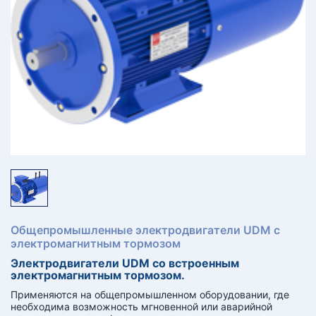
КТ
АКАНСИИ
братный
звонок
осква
лер:
сква
ыбрать
ругой
город
Общепромышленные электродвигатели UDM с
электромагнитным тормозом
Электродвигатели UDM со встроенным
электромагнитным тормозом.
Применяются на общепромышленном оборудовании, где
необходима возможность мгновенной или аварийной