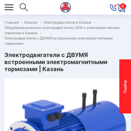
0
Главная
Каталог
Электродвигатели в Казани
Общепромышленные электродвигатели UDM с электромагнитным
ОВОСТИ
тормозом в Казани
Электродвигатели с ДВУМЯ встроенными электромагнитными
ОДБОР
тормозами
ОТОР-
Электродвигатели с ДВУМЯ
ЕДУКТОРА
встроенными электромагнитными
тормозами | Казань
АС
П
о
д
б
о
р
м
о
т
о
р
-
р
е
д
у
к
т
о
р
ОНТАКТЫ
ПЕЦПРЕДЛОЖЕНИЯ
ТЗЫВЫ
ЕКЛАМАЦИОННЫЙ