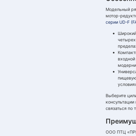
Модельный ря
мотор-редукт
серии UD-F (FA
Широкий
четырех
предела
Компакт
входной
модерни
Универс
пищевую
условия
Выберите цил
консультации 
связаться по
Преимущ
ООО ПТЦ «ПРИ