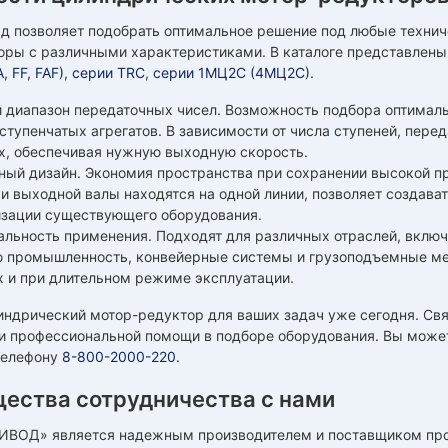
д позволяет подобрать оптимальное решение под любые технич
оры с различными характеристиками. В каталоге представлен
, FF, FAF)
,
серии TRC
,
серии 1МЦ2С (4МЦ2С)
.
 диапазон передаточных чисел. Возможность подбора оптималь
ступенчатых агрегатов. В зависимости от числа ступеней, пер
х, обеспечивая нужную выходную скорость.
ный дизайн. Экономия пространства при сохранении высокой пр
 и выходной валы находятся на одной линии, позволяет создава
зации существующего оборудования.
альность применения. Подходят для различных отраслей, вкл
 промышленность, конвейерные системы и грузоподъемные мех
х и при длительном режиме эксплуатации.
индрический мотор-редуктор для ваших задач уже сегодня. Св
и профессиональной помощи в подборе оборудования. Вы может
 телефону
8-800-2000-220
.
ества сотрудничества с нами
ВОД» является надежным производителем и поставщиком пром