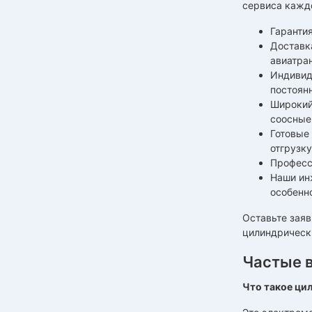
сервиса кажд
Гарантия
Доставк
авиатра
Индивид
постоян
Широкий
соосные
Готовые 
отгрузку
Професс
Наши ин
особенн
Оставьте заяв
цилиндрически
Частые 
Что такое ци