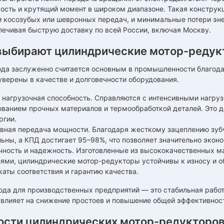
ость и крутящий момент в широком диапазоне. Такая конструкц
и косозубых или шевронных передач, и минимальные потери э
печивая быструю доставку по всей России, включая Москву.
выбирают цилиндрические мотор-редук
вода заслуженно считается основным в промышленности благод
верены в качестве и долговечности оборудования.
 нагрузочная способность. Справляются с интенсивными нагруз
ованием прочных материалов и термообработкой деталей. Это 
ргии.
вная передача мощности. Благодаря жесткому зацеплению зубч
ьны, а КПД достигает 95–98%, что позволяет значительно экон
чность и надежность. Изготовленные из высококачественных 
лями, цилиндрические мотор-редукторы устойчивы к износу и о
аты соответствия и гарантию качества.
да для производственных предприятий — это стабильная работ
 влияет на снижение простоев и повышение общей эффективнос
ости цилиндрических мотор-редукторо