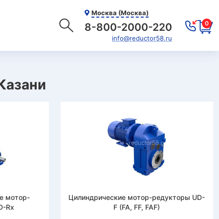
Москва (Москва)
0
8-800-2000-220
info@reductor58.ru
Казани
е мотор-
Цилиндрические мотор-редукторы UD-
D-Rx
F (FA, FF, FAF)