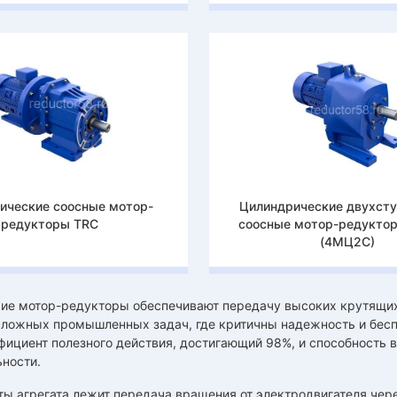
ические соосные мотор-
Цилиндрические двухст
редукторы TRC
соосные мотор-редукто
(4МЦ2С)
ие мотор-редукторы обеспечивают передачу высоких крутящих
сложных промышленных задач, где критичны надежность и беспе
ициент полезного действия, достигающий 98%, и способность 
ности.
ты агрегата лежит передача вращения от электродвигателя чер