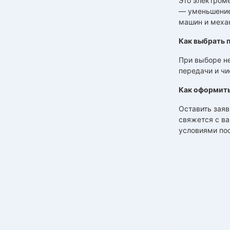
Это электроме
— уменьшение
машин и меха
Как выбрать 
При выборе не
передачи и ч
Как оформить
Оставить заяв
свяжется с ва
условиями пос