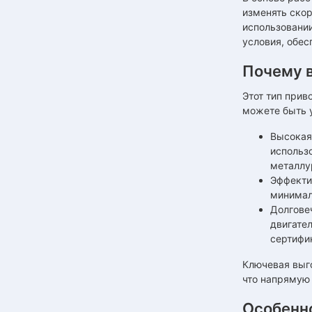
изменять скор
использовани
условия, обес
Почему 
Этот тип при
можете быть у
Высокая
использ
металлу
Эффекти
минимал
Долгове
двигате
сертифик
Ключевая выго
что напрямую
Особенн