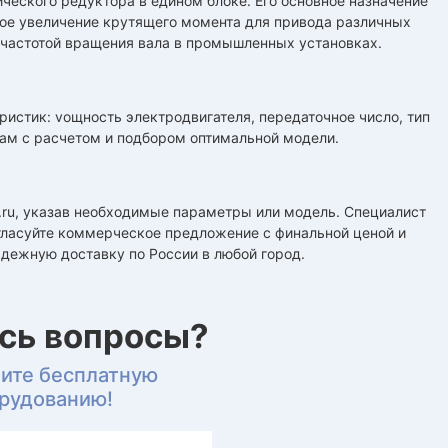
ического редуктора в едином блоке. Его основное назначение
ое увеличение крутящего момента для привода различных
 частотой вращения вала в промышленных установках.
истик: vощность электродвигателя, передаточное число, тип
ам с расчетом и подбором оптимальной модели.
8.ru, указав необходимые параметры или модель. Специалист
огласуйте коммерческое предложение с финальной ценой и
адежную доставку по России в любой город.
ись вопросы?
чите бесплатную
орудованию!