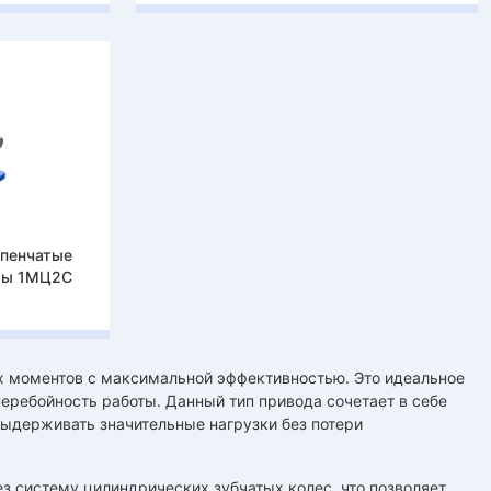
упенчатые
ры 1МЦ2С
 моментов с максимальной эффективностью. Это идеальное
ребойность работы. Данный тип привода сочетает в себе
выдерживать значительные нагрузки без потери
ез систему цилиндрических зубчатых колес, что позволяет