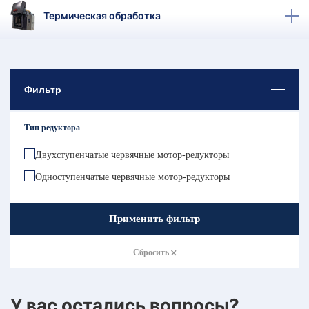
КТ
Термическая обработка
АКАНСИИ
братный
звонок
Фильтр
осква
лер:
сква
Тип редуктора
ыбрать
ругой
Двухступенчатые червячные мотор-редукторы
город
Одноступенчатые червячные мотор-редукторы
Применить фильтр
Сбросить
У вас остались вопросы?