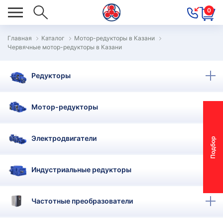
0
Главная
Каталог
Мотор-редукторы в Казани
Червячные мотор-редукторы в Казани
ОВОСТИ
ОДБОР
Редукторы
ОТОР-
ЕДУКТОРА
Мотор-редукторы
АС
Электродвигатели
П
о
д
б
о
р
м
о
т
о
р
-
р
е
д
у
к
т
о
р
ОНТАКТЫ
ПЕЦПРЕДЛОЖЕНИЯ
Индустриальные редукторы
ТЗЫВЫ
Частотные преобразователи
ЕКЛАМАЦИОННЫЙ