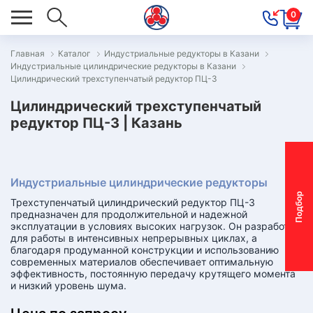
0
Главная
Каталог
Индустриальные редукторы в Казани
Индустриальные цилиндрические редукторы в Казани
ОВОСТИ
Цилиндрический трехступенчатый редуктор ПЦ-3
ОДБОР
Цилиндрический трехступенчатый
ОТОР-
редуктор ПЦ-3 | Казань
ЕДУКТОРА
Индустриальные цилиндрические редукторы
АС
П
о
д
б
о
р
м
о
т
о
р
-
р
е
д
у
к
т
о
р
Трехступенчатый цилиндрический редуктор ПЦ-3
ОНТАКТЫ
предназначен для продолжительной и надежной
эксплуатации в условиях высоких нагрузок. Он разработан
ПЕЦПРЕДЛОЖЕНИЯ
для работы в интенсивных непрерывных циклах, а
благодаря продуманной конструкции и использованию
современных материалов обеспечивает оптимальную
ТЗЫВЫ
эффективность, постоянную передачу крутящего момента
и низкий уровень шума.
ЕКЛАМАЦИОННЫЙ