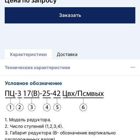
Цена по запросу
КТ
Заказать
АКАНСИИ
братный
звонок
осква
лер:
Характеристики
Доставка
сква
ыбрать
Технические характеристики
ругой
город
Условное обозначение
1. Модель редуктора.
2. Число ступеней (1,2,3,4).
3. Габарит редуктора (В- обозначение вертикально
расположенных валов).