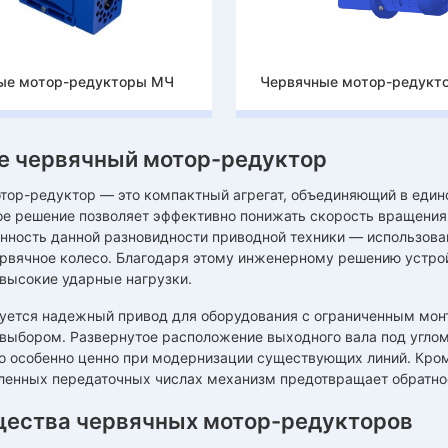
ые мотор-редукторы МЧ
Червячные мотор-редукт
ое червячный мотор-редуктор
тор-редуктор — это компактный агрегат, объединяющий в едино
ое решение позволяет эффективно понижать скорость вращения
нность данной разновидности приводной техники — использова
ервячное колесо. Благодаря этому инженерному решению устро
высокие ударные нагрузки.
буется надежный привод для оборудования с ограниченным мо
выбором. Развернутое расположение выходного вала под углом 
то особенно ценно при модернизации существующих линий. Кро
ленных передаточных числах механизм предотвращает обратное
ества червячных мотор-редукторов