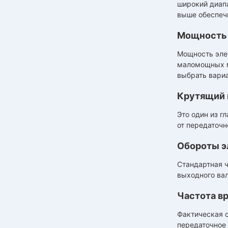
широкий диапа
выше обеспеч
Мощность
Мощность элек
маломощных м
выбрать вари
Крутящий
Это один из г
от передаточн
Обороты э
Стандартная ч
выходного ва
Частота в
Фактическая с
передаточное 