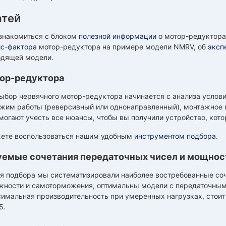
атей
знакомиться с блоком
полезной информации
о мотор-редуктора
ис-фактора
мотор-редуктора на примере модели NMRV, об
эксп
одящей модели.
ор-редуктора
бор червячного мотор-редуктора начинается с анализа условий
жим работы (реверсивный или однонаправленный), монтажное
огают учесть все нюансы, чтобы вы получили устройство, кото
ете воспользоваться нашим удобным
инструментом подбора
.
емые сочетания передаточных чисел и мощнос
я подбора мы систематизировали наиболее востребованные соч
жности и самоторможения, оптимальны модели с передаточным ч
имальная производительность при умеренных нагрузках, стоит
5.