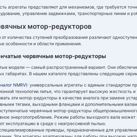
ть агрегаты представляют для механизмов, где требуется точн
рудование, управление задвижками, транспортерные линии и р
рвячных мотор-редукторов
 от количества ступеней преобразования различают одноступе
е особенности и области применения.
нчатые червячные мотор-редукторы
тые модели — самый распространенный вариант. Они обеспечи
ых габаритах. В нашем каталоге представлены следующие серии
аналог NMRV)
: универсальные агрегаты с единым стандартом п
онной технологии литья, что гарантирует высокую жесткость и
овать эти мотор-редукторы в качестве аналога при замене уст
ивными тягами, выходными фланцами и дополнительными валам
ноступенчатые червячные мотор-редукторы общепромышленного
вное энергопотребление. Режим работы выходного вала может 
ют эксплуатацию в среде с неагрессивной пылью.
 специализированные приводы, предназначенные для управлен
вании. Эти агрегаты адаптированы для работы при высоких нагр