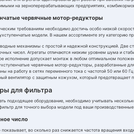
имыми на зерноперерабатывающих предприятиях, комбикормовы
нчатые червячные мотор-редукторы
ическим требованиям необходимо достичь особо низкой скорос
ухступенчатые модели. В нашем ассортименте эту категорию пр
иводные механизмы с простой и надежной конструкцией. Две с
очных чисел. Агрегаты отличаются низким уровнем шума и стаб
ое исполнение допускает монтаж в любом оптимальном положе
ухступенчатые червячные мотор-редукторы, разработанные для
аны на работу в сетях переменного тока с частотой 50 или 60 
ный вентилятор с защитным кожухом, который предотвращает п
ры для фильтра
ать подходящее оборудование, необходимо учитывать нескольк
фильтр для точного выбора модели под ваши производственные
ное число
 показывает, во сколько раз снижается частота вращения вхо