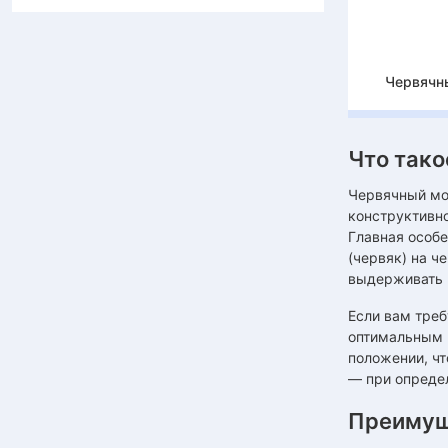
Червячн
Что так
Червячный мо
конструктивн
Главная особе
(червяк) на ч
выдерживать 
Если вам тре
оптимальным 
положении, ч
— при опреде
Преимущ