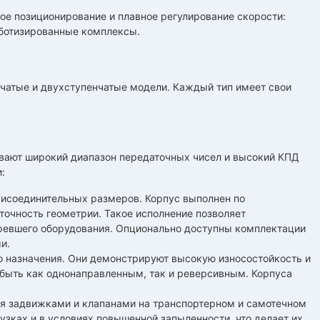
ое позиционирование и плавное регулирование скорости:
оботизированные комплексы.
нчатые и двухступенчатые модели. Каждый тип имеет свои
вают широкий диапазон передаточных чисел и высокий КПД
:
рисоединительных размеров. Корпус выполнен по
 точность геометрии. Такое исполнение позволяет
аревшего оборудования. Опционально доступны комплектации
и.
 назначения. Они демонстрируют высокую износостойкость и
быть как однонаправленным, так и реверсивным. Корпуса
ия задвижками и клапанами на транспортерном и самотечном
узках и в условиях повышенной запыленности, что делает их