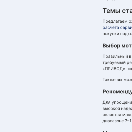
Темы ст
Предлагаем о
расчета серв
покупки подх
Выбор мот
Правильный вы
требуемый ре
«ПРИВОД» пом
Также вы мож
Рекоменду
Для упрощени
высокой наде
является макс
диапазоне 7–1