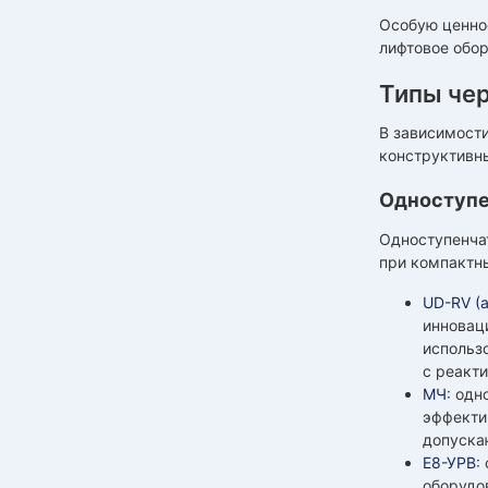
Особую ценнос
лифтовое обо
Типы че
В зависимости
конструктивны
Одноступе
Одноступенча
при компактн
UD-RV (
инноваци
использ
с реакт
МЧ
: од
эффекти
допуска
Е8-УРВ
:
оборудо