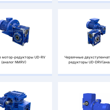
е мотор-редукторы UD-RV
Червячные двухступенча
(аналог NMRV)
редукторы UD-DRV(ана