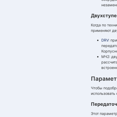
незамен
Двухступе
Когда по техн
применяют дв
DRV
: пр
передат
Корпусн
МЧ2: дв
рассчит
встроен
Парамет
Чтобы подобр
использовать 
Передаточ
Этот параметр