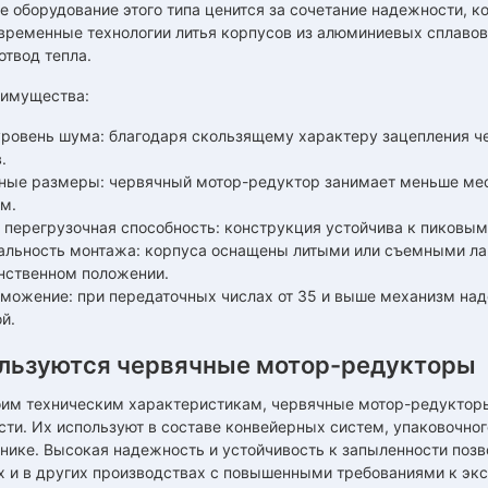
оборудование этого типа ценится за сочетание надежности, к
ременные технологии литья корпусов из алюминиевых сплавов 
твод тепла.
имущества:
уровень шума: благодаря скользящему характеру зацепления че
.
ные размеры: червячный мотор-редуктор занимает меньше мес
м.
 перегрузочная способность: конструкция устойчива к пиковым
альность монтажа: корпуса оснащены литыми или съемными лап
нственном положении.
можение: при передаточных числах от 35 и выше механизм над
й.
ользуются червячные мотор-редукторы
оим техническим характеристикам, червячные мотор-редуктор
и. Их используют в составе конвейерных систем, упаковочног
нике. Высокая надежность и устойчивость к запыленности позв
 и в других производствах с повышенными требованиями к экс