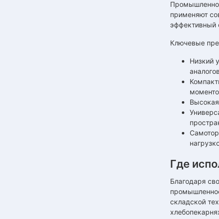
Промышленное 
применяют сов
эффективный о
Ключевые пре
Низкий 
аналогов
Компакт
моменто
Высокая
Универс
простра
Самотор
нагрузко
Где исп
Благодаря св
промышленност
складской тех
хлебопекарнях