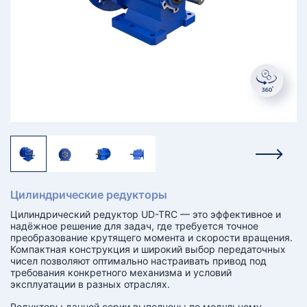
КТ
АКАНСИИ
братный
звонок
осква
лер:
сква
ыбрать
ругой
город
Цилиндрические редукторы
Цилиндрический редуктор UD-TRC — это эффективное и
надёжное решение для задач, где требуется точное
преобразование крутящего момента и скорости вращения.
Компактная конструкция и широкий выбор передаточных
чисел позволяют оптимально настраивать привод под
требования конкретного механизма и условий
эксплуатации в разных отраслях.
Редукторы данной серии выполнены по модульному