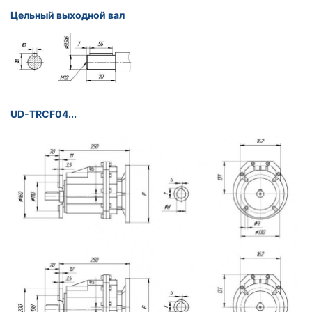
Цельный выходной вал
UD-TRCF04...