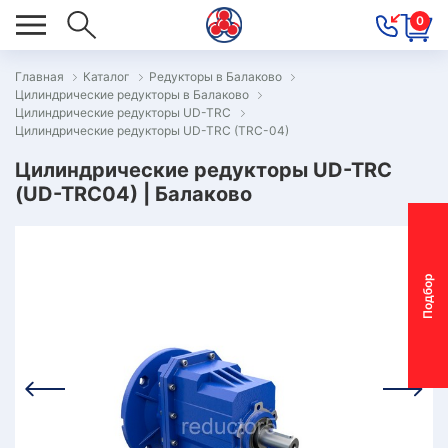
0
Главная
Каталог
Редукторы в Балаково
Цилиндрические редукторы в Балаково
ОВОСТИ
Цилиндрические редукторы UD-TRC
Цилиндрические редукторы UD-TRC (TRC-04)
ОДБОР
ОТОР-
Цилиндрические редукторы UD-TRC
(UD-TRC04) | Балаково
ЕДУКТОРА
АС
П
о
д
б
о
р
м
о
т
о
р
-
р
е
д
у
к
т
о
р
ОНТАКТЫ
ПЕЦПРЕДЛОЖЕНИЯ
ТЗЫВЫ
ЕКЛАМАЦИОННЫЙ