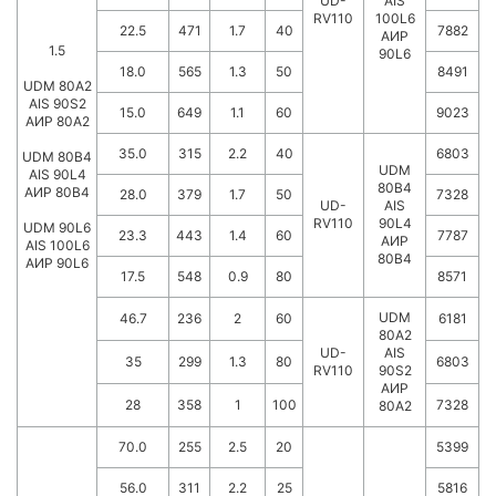
UD-
AIS
RV110
100L6
22.5
471
1.7
40
7882
АИР
1.5
90L6
18.0
565
1.3
50
8491
UDM 80A2
AIS 90S2
15.0
649
1.1
60
9023
АИР 80А2
35.0
315
2.2
40
6803
UDM 80B4
UDM
AIS 90L4
80B4
АИР 80В4
28.0
379
1.7
50
7328
UD-
AIS
RV110
90L4
UDM 90L6
23.3
443
1.4
60
7787
АИР
AIS 100L6
80В4
АИР 90L6
17.5
548
0.9
80
8571
UDM
46.7
236
2
60
6181
80A2
UD-
AIS
35
299
1.3
80
6803
RV110
90S2
АИР
28
358
1
100
7328
80А2
70.0
255
2.5
20
5399
56.0
311
2.2
25
5816