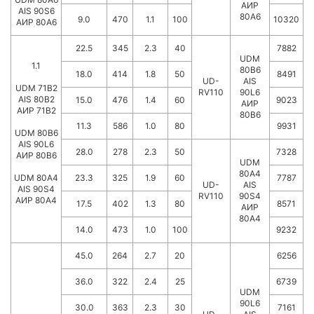
АИР
AIS 90S6
80А6
9.0
470
1.1
100
10320
АИР 80А6
22.5
345
2.3
40
7882
UDM
1.1
80B6
18.0
414
1.8
50
8491
UD-
AIS
UDM 71B2
RV110
90L6
AIS 80B2
15.0
476
1.4
60
9023
АИР
АИР 71В2
80В6
11.3
586
1.0
80
9931
UDM 80B6
AIS 90L6
28.0
278
2.3
50
7328
АИР 80В6
UDM
80A4
UDM 80A4
23.3
325
1.9
60
7787
UD-
AIS
AIS 90S4
RV110
90S4
АИР 80А4
17.5
402
1.3
80
8571
АИР
80А4
14.0
473
1.0
100
9232
45.0
264
2.7
20
6256
36.0
322
2.4
25
6739
UDM
90L6
30.0
363
2.3
30
7161