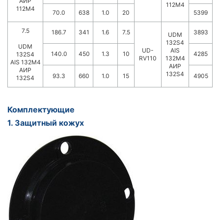
АИР
112М4
112М4
70.0
638
1.0
20
5399
7.5
186.7
341
1.6
7.5
3893
UDM
132S4
UDM
UD-
AIS
140.0
450
1.3
10
4285
132S4
RV110
132M4
AIS 132M4
АИР
АИР
132S4
93.3
660
1.0
15
4905
132S4
Комплектующие
1. Защитный кожух