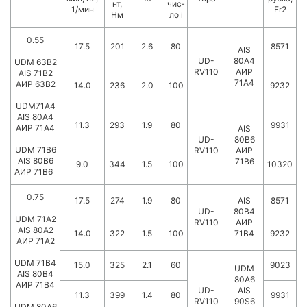
нт,
чис­
1/мин
Fr2
Нм
ло i
0.55
17.5
201
2.6
80
8571
AIS
UD-
80A4
UDM 63B2
RV110
АИР
AIS 71B2
71А4
АИР 63В2
14.0
236
2.0
100
9232
UDM71A4
AIS 80A4
11.3
293
1.9
80
9931
АИР 71А4
AIS
UD-
80B6
UDM 71B6
RV110
АИР
AIS 80B6
71В6
9.0
344
1.5
100
10320
АИР 71В6
0.75
17.5
274
1.9
80
AIS
8571
UD-
80B4
UDM 71A2
RV110
АИР
AIS 80A2
14.0
322
1.5
100
71В4
9232
АИР 71А2
UDM 71B4
15.0
325
2.1
60
9023
UDM
AIS 80B4
80A6
АИР 71В4
UD-
AIS
11.3
399
1.4
80
9931
RV110
90S6
UDM 80A6