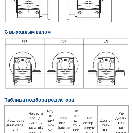
С выходным валом
Таблица подбора редуктора
Кру­
Пе­
Час­то­та
Ра­
тя­
ре­
вра­ще­
Сер­
Тип
диаль­
Мощ­ность
щий
да­
Дви­га­
ния вых.
вис-­
мотор-­
ная
двигателя,
мо­
точ­
тель
вала, об/
фактор
ре­дук­
наг­
кВт
ме­
ное
IEC
мин, n2,
fs
то­ра
руз­ка,