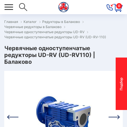
0
Главная
Каталог
Редукторы в Балаково
Червячные редукторы в Балаково
ОВОСТИ
Червячные одноступенчатые редукторы UD-RV
Червячные одноступенчатые редукторы UD-RV (UD-RV-110)
ОДБОР
ОТОР-
Червячные одноступенчатые
редукторы UD-RV (UD-RV110) |
ЕДУКТОРА
Балаково
АС
П
о
д
б
о
р
м
о
т
о
р
-
р
е
д
у
к
т
о
р
ОНТАКТЫ
ПЕЦПРЕДЛОЖЕНИЯ
ТЗЫВЫ
ЕКЛАМАЦИОННЫЙ