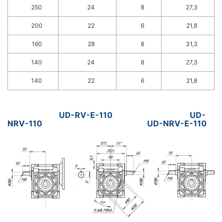
250
24
8
27,3
200
22
6
21,8
160
28
8
31,3
140
24
8
27,3
140
22
6
21,8
UD-RV-E-110 UD-
NRV-110 UD-NRV-E-110