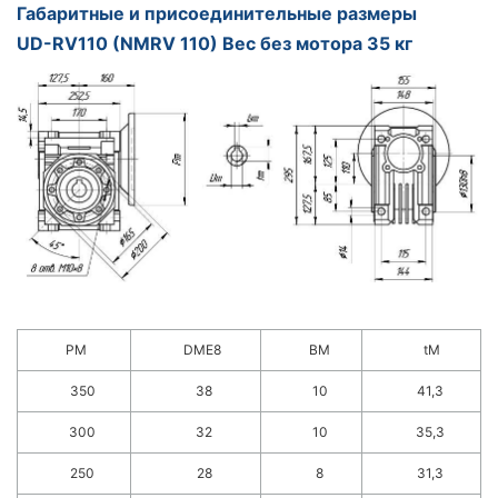
Габаритные и присоединительные размеры
UD-RV110 (NMRV 110) Вес без мотора 35 кг
PM
DME8
BM
tM
350
38
10
41,3
300
32
10
35,3
250
28
8
31,3