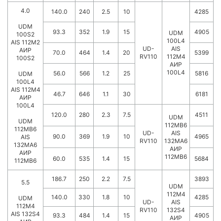
4.0
140.0
240
2.5
10
4285
UDM
93.3
352
1.9
15
4905
UDM
100S2
100L4
AIS 112M2
UD-
AIS
АИР
70.0
464
1.4
20
5399
RV110
112M4
100S2
АИР
100L4
56.0
566
1.2
25
5816
UDM
100L4
AIS 112M4
46.7
646
1.1
30
6181
АИР
100L4
120.0
280
2.3
7.5
4511
UDM
UDM
112MB6
112MB6
UD-
AIS
90.0
369
1.9
10
4965
AIS
RV110
132MA6
132MA6
АИР
АИР
112МВ6
60.0
535
1.4
15
5684
112MB6
186.7
250
2.2
7.5
3893
5.5
UDM
112M4
140.0
330
1.8
10
4285
UDM
UD-
AIS
112M4
RV110
132S4
AIS 132S4
93.3
484
1.4
15
4905
АИР