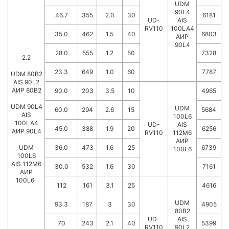
UDM
90L4
46.7
355
2.0
30
6181
UD-
AIS
RV110
100LA4
35.0
462
1.5
40
6803
АИР
90L4
28.0
555
1.2
50
7328
2.2
23.3
649
1.0
60
7787
UDM 80B2
AIS 90L2
АИР 80B2
90.0
203
3.5
10
4965
UDM 90L4
UDM
60.0
294
2.6
15
5684
AIS
100L6
100LA4
UD-
AIS
45.0
388
1.9
20
6256
АИР 90L4
RV110
112M6
АИР
UDM
36.0
473
1.6
25
6739
100L6
100L6
AIS 112M6
30.0
532
1.6
30
7161
АИР
100L6
112
161
3.1
25
4616
UDM
93.3
187
3
30
4905
80B2
UD-
AIS
70
243
2.1
40
5399
RV110
90L2