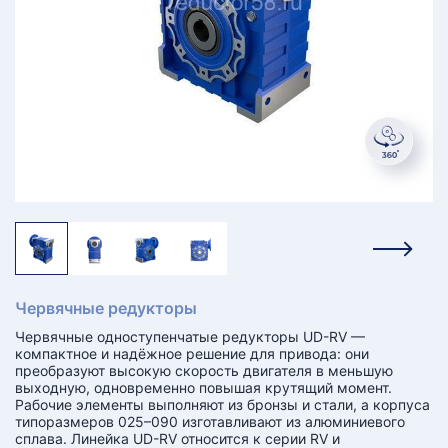
КТ
АКАНСИИ
братный
звонок
осква
лер:
сква
ыбрать
ругой
город
Червячные редукторы
Червячные одноступенчатые редукторы UD-RV —
компактное и надёжное решение для привода: они
преобразуют высокую скорость двигателя в меньшую
выходную, одновременно повышая крутящий момент.
Рабочие элементы выполняют из бронзы и стали, а корпуса
типоразмеров 025–090 изготавливают из алюминиевого
сплава. Линейка UD-RV относится к серии RV и