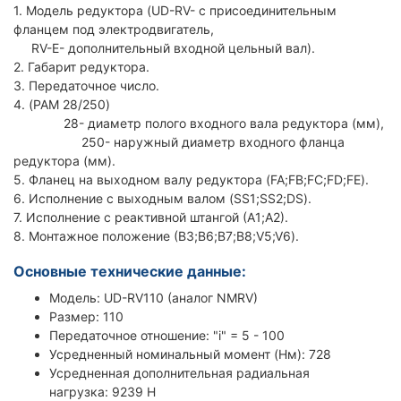
1. Модель редуктора (UD-RV- с присоединительным
фланцем под электродвигатель,
RV-E- дополнительный входной цельный вал).
2. Габарит редуктора.
3. Передаточное число.
4. (PAM 28/250)
28- диаметр полого входного вала редуктора (мм),
250- наружный диаметр входного фланца
редуктора (мм).
5. Фланец на выходном валу редуктора (FA;FB;FC;FD;FE).
6. Исполнение с выходным валом (SS1;SS2;DS).
7. Исполнение с реактивной штангой (А1;А2).
8. Монтажное положение (В3;В6;В7;В8;V5;V6).
Основные технические данные:
Модель: UD-RV110 (аналог NMRV)
Размер: 110
Передаточное отношение: "i" = 5 - 100
Усредненный номинальный момент (Нм): 728
Усредненная дополнительная радиальная
нагрузка: 9239 Н