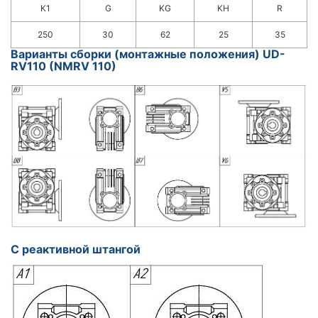
K1
G
KG
KH
R
250
30
62
25
35
Варианты сборки (монтажные положения) UD-
RV110 (NMRV 110)
С реактивной штангой