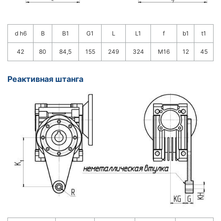
d h6
B
B1
G1
L
L1
f
b1
t1
42
80
84,5
155
249
324
M16
12
45
Реактивная штанга