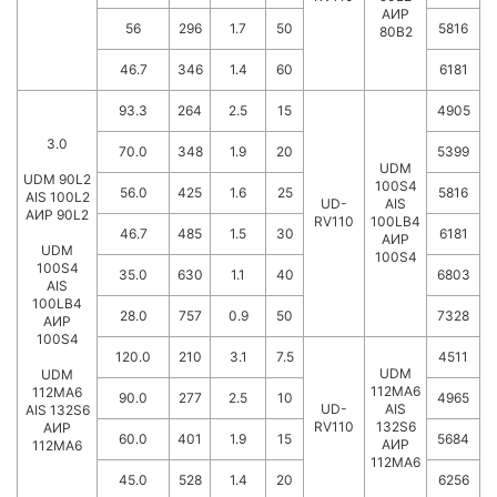
АИР
56
296
1.7
50
5816
80В2
46.7
346
1.4
60
6181
93.3
264
2.5
15
4905
3.0
70.0
348
1.9
20
5399
UDM
UDM 90L2
100S4
56.0
425
1.6
25
5816
AIS 100L2
UD-
AIS
АИР 90L2
RV110
100LB4
46.7
485
1.5
30
6181
АИР
UDM
100S4
100S4
35.0
630
1.1
40
6803
AIS
100LB4
28.0
757
0.9
50
7328
АИР
100S4
120.0
210
3.1
7.5
4511
UDM
UDM
112MA6
112MA6
90.0
277
2.5
10
4965
UD-
AIS
AIS 132S6
RV110
132S6
АИР
60.0
401
1.9
15
5684
АИР
112MA6
112МА6
45.0
528
1.4
20
6256