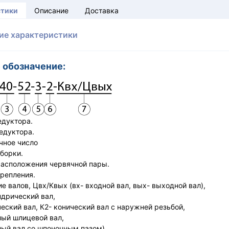
стики
Описание
Доставка
ие характеристики
 обозначение:
одель редуктора.
редуктора.
чное число
сборки.
расположения червячной пары.
крепления.
ие валов, Цвх/Квых (вх- входной вал, вых- выходной вал),
рический вал,
кий вал, К2- конический вал с наружней резьбой,
й шлицевой вал,
 вал со шпоночным пазом).