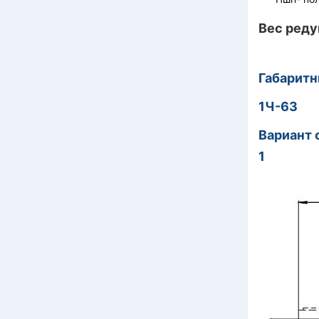
Вес редук
Габарит
1Ч-63
Вариант 
1