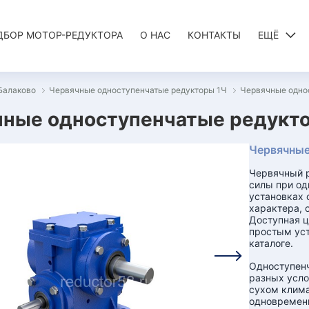
ДБОР МОТОР-РЕДУКТОРА
О НАС
КОНТАКТЫ
ЕЩЁ
Балаково
Червячные одноступенчатые редукторы 1Ч
Червячные однос
ные одноступенчатые редуктор
Червячные
Червячный р
силы при о
установках 
характера, 
Доступная ц
простым уст
каталоге.
Одноступенч
разных усло
сухом клима
одновременн