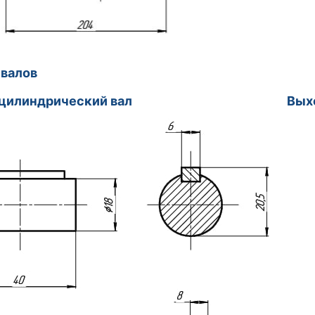
змеры вало
ной цилиндрический вал
Вых