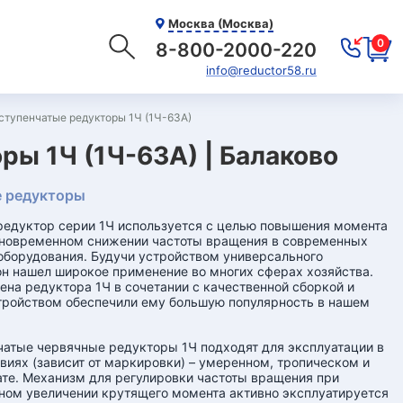
Москва (Москва)
0
8-800-2000-220
info@reductor58.ru
тупенчатые редукторы 1Ч (1Ч-63А)
ы 1Ч (1Ч-63А) | Балаково
 редукторы
едуктор серии 1Ч используется с целью повышения момента
дновременном снижении частоты вращения в современных
оборудования. Будучи устройством универсального
он нашел широкое применение во многих сферах хозяйства.
ена редуктора 1Ч в сочетании с качественной сборкой и
ройством обеспечили ему большую популярность в нашем
атые червячные редукторы 1Ч подходят для эксплуатации в
виях (зависит от маркировки) – умеренном, тропическом и
те. Механизм для регулировки частоты вращения при
ом увеличении крутящего момента активно эксплуатируется