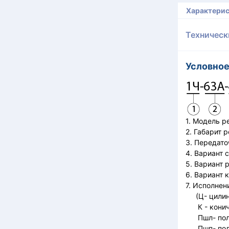
Характери
Техническ
Условное
1. М
2. Габарит 
3. Передато
4. Вариант 
5. Вариант 
6. Вариант 
7. Исполнен
(Ц- цилинд
К - коничес
Пшл- полы
Пшп- полый