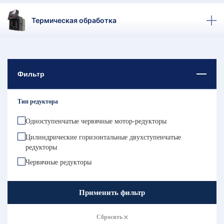
КТ
Термическая обработка
АКАНСИИ
братный
звонок
осква
Фильтр
лер:
сква
Тип редуктора
ыбрать
ругой
город
Одноступенчатые червячные мотор-редукторы
Цилиндрические горизонтальные двухступенчатые
редукторы
Червячные редукторы
Применить фильтр
Сбросить