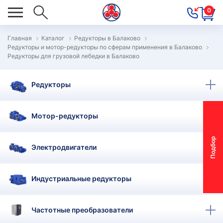
0
Главная
Каталог
Редукторы в Балаково
Редукторы и мотор-редукторы по сферам применения в Балаково
ОВОСТИ
Редукторы для грузовой лебедки в Балаково
ОДБОР
ОТОР-
Редукторы
ЕДУКТОРА
Мотор-редукторы
АС
П
о
д
б
о
р
м
о
т
о
р
-
р
е
д
у
к
т
о
р
Электродвигатели
ОНТАКТЫ
ПЕЦПРЕДЛОЖЕНИЯ
Индустриальные редукторы
ТЗЫВЫ
Частотные преобразователи
ЕКЛАМАЦИОННЫЙ