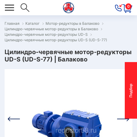
0
Главная
Каталог
Мотор-редукторы в Балаково
Цилиндро-червячные мотор-редукторы в Балаково
ОВОСТИ
Цилиндро-червячные мотор-редукторы UD-S
Цилиндро-червячные мотор-редукторы UD-S (UD-S-77)
ОДБОР
ОТОР-
Цилиндро-червячные мотор-редукторы
UD-S (UD-S-77) | Балаково
ЕДУКТОРА
АС
П
о
д
б
о
р
м
о
т
о
р
-
р
е
д
у
к
т
о
р
ОНТАКТЫ
ПЕЦПРЕДЛОЖЕНИЯ
ТЗЫВЫ
ЕКЛАМАЦИОННЫЙ