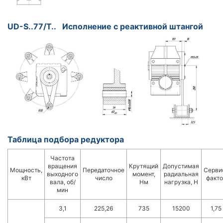
UD-S..77/T.. Исполнение с реактивной штангой
Таблица подбора редуктора
Частота
вращения
Крутящий
Допустимая
Мощность,
Передаточное
Серви
выходного
момент,
радиальная
кВт
число
факто
вала, об/
Нм
нагрузка, Н
мин
3,1
225,26
735
15200
1,75