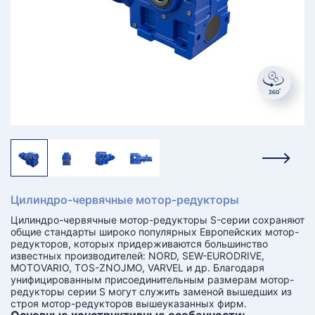
КТ
АКАНСИИ
братный
звонок
осква
лер:
сква
ыбрать
ругой
город
Цилиндро-червячные мотор-редукторы
Цилиндро-червячные мотор-редукторы S-серии сохраняют
общие стандарты широко популярных Европейских мотор-
редукторов, которых придерживаются большинство
известных производителей: NORD, SEW-EURODRIVE,
MOTOVARIO, TOS-ZNOJMO, VARVEL и др. Благодаря
унифицированным присоединительным размерам мотор-
редукторы серии S могут служить заменой вышедших из
строя мотор-редукторов вышеуказанных фирм.