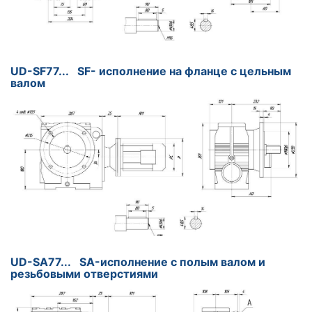
UD-SF77... SF- исполнение на фланце с цельным
валом
UD-SA77... SA-исполнение с полым валом и
резьбовыми отверстиями