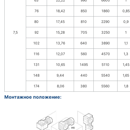
63
22,22
990
6600
1
76
18,42
850
1860
0,85
80
17,45
810
2290
0,9
7,5
92
15,28
705
3250
1
102
13,76
640
3890
1,1
116
12,07
560
4570
1,3
131
10,65
1495
5110
1,45
148
9,44
440
5540
1,65
174
8,06
380
5560
1,8
Монтажное положение: