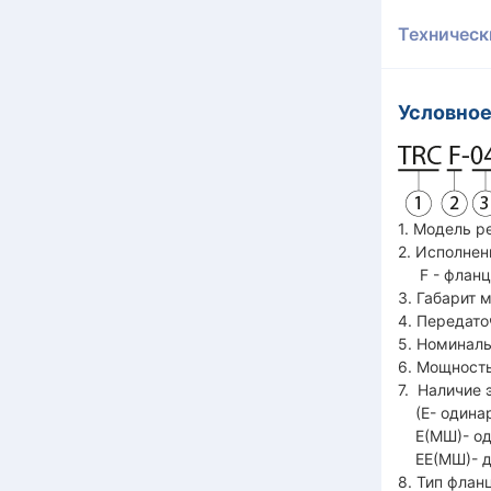
Техническ
Условное
1. Модель р
2. Исполнен
F - фланце
3. Габарит м
4. Передато
5. Номиналь
6. Мощность
7. Наличие 
(Е- одинар
Е(МШ)- од
ЕЕ(МШ)- дв
8. Тип флан