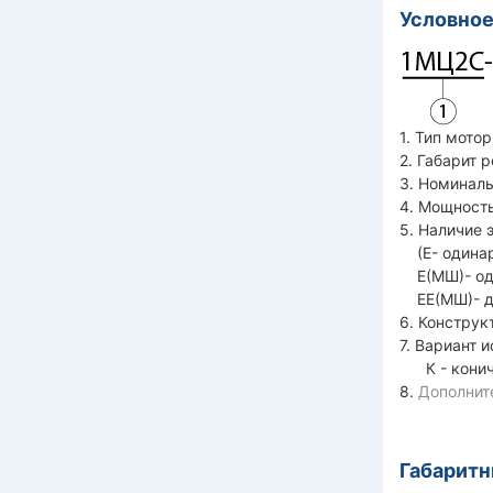
Условное
1. Тип мото
2. Габарит 
3. Номиналь
4. Мощность
5. Наличие 
(Е- одинар
Е(МШ)- од
ЕЕ(МШ)- дв
6. Конструк
7. Вариант 
К - кониче
8.
Дополнит
Габарит