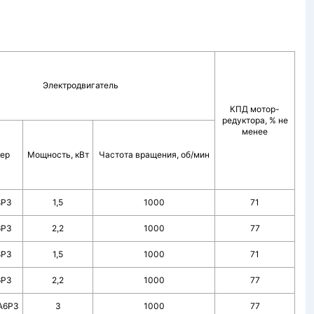
Электродвигатель
КПД мотор-
редуктора, % не
менее
ер
Мощность, кВт
Частота вращения, об/мин
8P3
1,5
1000
71
6P3
2,2
1000
77
8P3
1,5
1000
71
6P3
2,2
1000
77
А6РЗ
3
1000
77