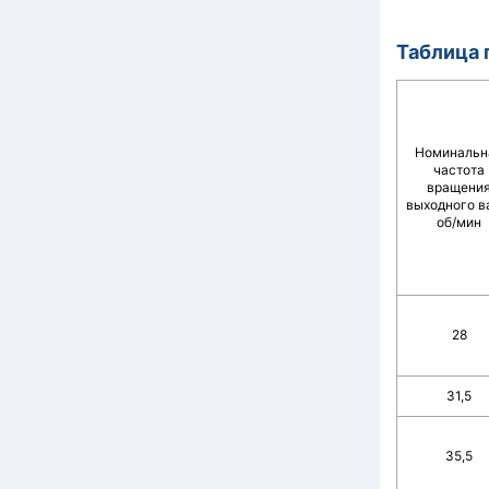
Таблица 
Номинальн
частота
вращени
выходного в
об/мин
28
31,5
35,5