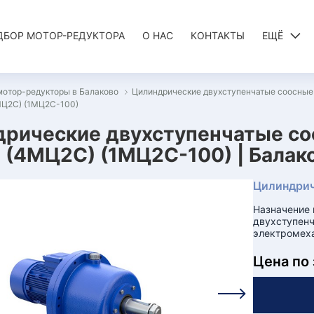
ДБОР МОТОР-РЕДУКТОРА
О НАС
КОНТАКТЫ
ЕЩЁ
мотор-редукторы в Балаково
Цилиндрические двухступенчатые соосны
МЦ2С) (1МЦ2С-100)
дрические двухступенчатые с
(4МЦ2С) (1МЦ2С-100) | Балак
Цилиндрич
Назначение
двухступенч
электромех
Цена по