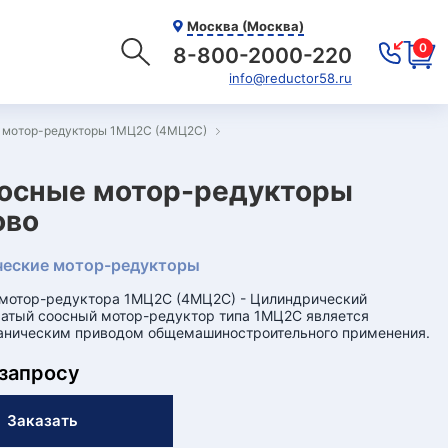
Москва (Москва)
0
8-800-2000-220
info@reductor58.ru
е мотор-редукторы 1МЦ2С (4МЦ2С)
оосные мотор-редукторы
ово
еские мотор-редукторы
 мотор-редуктора 1МЦ2С (4МЦ2С) - Цилиндрический
атый соосный мотор-редуктор типа 1МЦ2С является
аническим приводом общемашиностроительного применения.
 запросу
Заказать