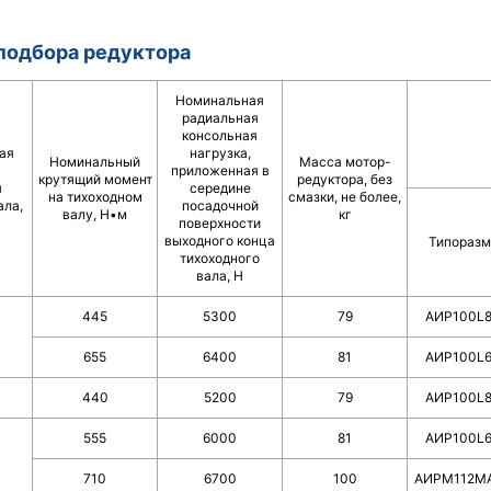
подбора редуктора
Номинальная
радиальная
консольная
ая
нагрузка,
Номинальный
Масса мотор-
приложенная в
крутящий момент
редуктора, без
я
середине
на тихоходном
смазки, не более,
ала,
посадочной
валу, Н•м
кг
поверхности
выходного конца
Типоразм
тихоходного
вала, Н
445
5300
79
AИP100L
655
6400
81
AИP100L
440
5200
79
AИP100L
555
6000
81
AИP100L
710
6700
100
АИРМ112М