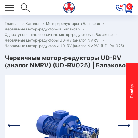
0
Главная
Каталог
Мотор-редукторы в Балаково
Червячные мотор-редукторы в Балаково
ОВОСТИ
Одноступенчатые червячные мотор-редукторы в Балаково
Червячные мотор-редукторы UD-RV (аналог NMRV)
ОДБОР
Червячные мотор-редукторы UD-RV (аналог NMRV) (UD-RV-025)
ОТОР-
Червячные мотор-редукторы UD-RV
ЕДУКТОРА
(аналог NMRV) (UD-RV025) | Балаково
АС
П
о
д
б
о
р
м
о
т
о
р
-
р
е
д
у
к
т
о
р
ОНТАКТЫ
ПЕЦПРЕДЛОЖЕНИЯ
ТЗЫВЫ
ЕКЛАМАЦИОННЫЙ