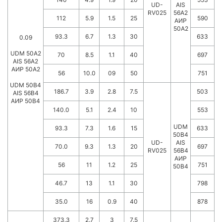
UD-
AIS
RV025
56A2
112
5.9
1.5
25
590
АИР
50А2
93.3
6.7
1.3
30
633
0.09
UDM 50A2
70
8.5
1.1
40
697
AIS 56A2
АИР 50А2
56
10.0
09
50
751
UDM 50B4
186.7
3.9
2.8
7.5
503
AIS 56B4
АИР 50В4
140.0
5.1
2.4
10
553
UDM
93.3
7.3
1.6
15
633
50B4
UD-
AIS
70.0
9.3
1.3
20
697
RV025
56B4
АИР
56
11
1.2
25
751
50В4
46.7
13
1.1
30
798
35.0
16
0.9
40
878
373.3
2.7
3
7.5