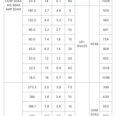
UDM 50A4
23.3
14
0.7
60
1006
AIS 56A4
AИР 50А4
180.0
2.7
4.8
5
509
120.0
4.0
3.2
7.5
583
90.0
5.2
2.7
10
641
60.0
7.4
1.9
15
734
UD-
63А6
RV025
45.0
9.3
1.4
20
808
30.0
12
1.2
30
925
22.5
15
0.9
40
1018
18.0
18
0.7
50
1096
373.3
2.0
3.9
7.5
399
280
2.6
3.4
10
439
186.7
3.8
2.4
15
503
UDM
50A2
140
4.9
1.9
20
553