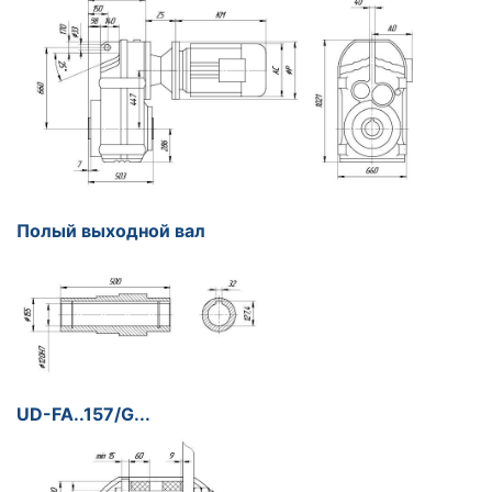
Полый выходной вал
UD-FA..157/G...