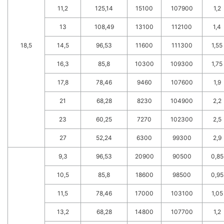
11,2
125,14
15100
107900
1,2
13
108,49
13100
112100
1,4
18,5
14,5
96,53
11600
111300
1,55
16,3
85,8
10300
109300
1,75
17,8
78,46
9460
107600
1,9
21
68,28
8230
104900
2,2
23
60,25
7270
102300
2,5
27
52,24
6300
99300
2,9
9,3
96,53
20900
90500
0,85
10,5
85,8
18600
98500
0,95
11,5
78,46
17000
103100
1,05
13,2
68,28
14800
107700
1,2