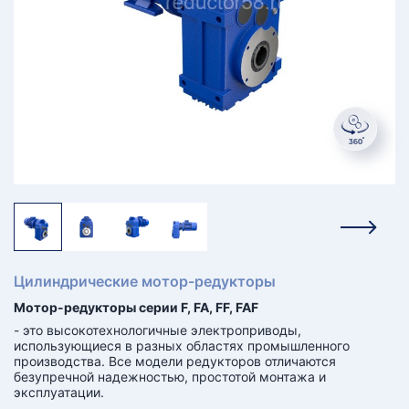
КТ
АКАНСИИ
братный
звонок
осква
лер:
сква
ыбрать
ругой
город
Цилиндрические мотор-редукторы
Мотор-редукторы серии F, FA, FF, FAF
- это высокотехнологичные электроприводы,
использующиеся в разных областях промышленного
производства. Все модели редукторов отличаются
безупречной надежностью, простотой монтажа и
эксплуатации.