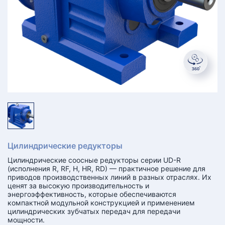
КТ
АКАНСИИ
братный
звонок
осква
лер:
сква
ыбрать
ругой
город
Цилиндрические редукторы
Цилиндрические соосные редукторы серии UD-R
(исполнения R, RF, H, HR, RD) — практичное решение для
приводов производственных линий в разных отраслях. Их
ценят за высокую производительность и
энергоэффективность, которые обеспечиваются
компактной модульной конструкцией и применением
цилиндрических зубчатых передач для передачи
мощности.