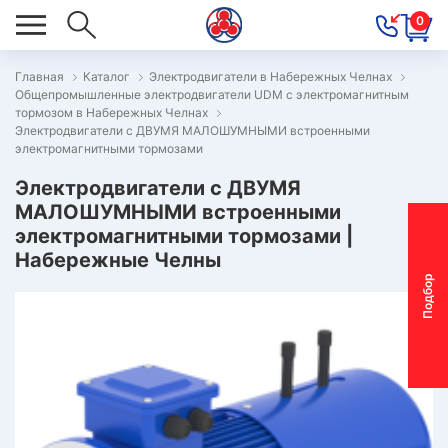
0
Главная
Каталог
Электродвигатели в Набережных Челнах
Общепромышленные электродвигатели UDM с электромагнитным
ОВОСТИ
тормозом в Набережных Челнах
Электродвигатели с ДВУМЯ МАЛОШУМНЫМИ встроенными
ОДБОР
электромагнитными тормозами
ОТОР-
Электродвигатели с ДВУМЯ
ЕДУКТОРА
МАЛОШУМНЫМИ встроенными
электромагнитными тормозами |
Набережные Челны
АС
П
о
д
б
о
р
м
о
т
о
р
-
р
е
д
у
к
т
о
р
ОНТАКТЫ
ПЕЦПРЕДЛОЖЕНИЯ
ТЗЫВЫ
ЕКЛАМАЦИОННЫЙ