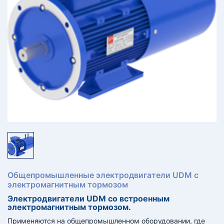
КТ
АКАНСИИ
братный
звонок
осква
лер:
сква
ыбрать
ругой
город
Общепромышленные электродвигатели UDM с
электромагнитным тормозом
Электродвигатели UDM со встроенным
электромагнитным тормозом.
Применяются на общепромышленном оборудовании, где