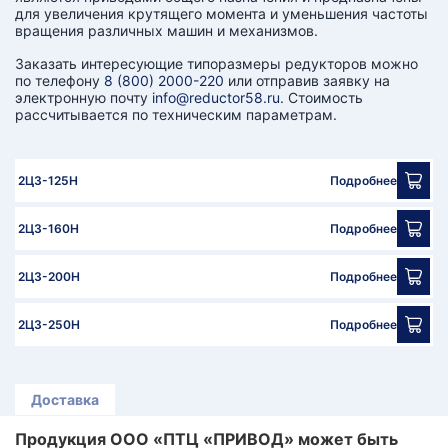
КТ
для увеличения крутящего момента и уменьшения частоты
вращения различных машин и механизмов.
АКАНСИИ
Заказать интересующие типоразмеры редукторов можно
по телефону
8 (800) 2000-220
или отправив заявку на
электронную почту
info@reductor58.ru
. Стоимость
братный
рассчитывается по техническим параметрам.
звонок
осква
лер:
сква
2Ц3-125Н
Подробнее
ыбрать
ругой
2Ц3-160Н
Подробнее
город
2Ц3-200Н
Подробнее
2Ц3-250Н
Подробнее
Доставка
Продукция ООО «ПТЦ «ПРИВОД» может быть