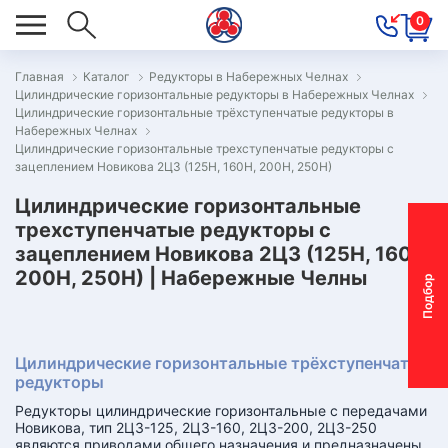
0
Главная
Каталог
Редукторы в Набережных Челнах
Цилиндрические горизонтальные редукторы в Набережных Челнах
ОВОСТИ
Цилиндрические горизонтальные трёхступенчатые редукторы в
Набережных Челнах
ОДБОР
Цилиндрические горизонтальные трехступенчатые редукторы с
ОТОР-
зацеплением Новикова 2Ц3 (125Н, 160Н, 200Н, 250Н)
ЕДУКТОРА
Цилиндрические горизонтальные
трехступенчатые редукторы с
зацеплением Новикова 2Ц3 (125Н, 160Н,
АС
200Н, 250Н) | Набережные Челны
П
о
д
б
о
р
м
о
т
о
р
-
р
е
д
у
к
т
о
р
ОНТАКТЫ
ПЕЦПРЕДЛОЖЕНИЯ
Цилиндрические горизонтальные трёхступенчатые
ТЗЫВЫ
редукторы
Редукторы цилиндрические горизонтальные с передачами
ЕКЛАМАЦИОННЫЙ
Новикова, тип 2Ц3-125, 2Ц3-160, 2Ц3-200, 2Ц3-250
являются приводами общего назначения и предназначены