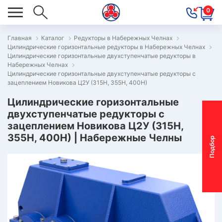
0
Главная
Каталог
Редукторы в Набережных Челнах
Цилиндрические горизонтальные редукторы в Набережных Челнах
ОВОСТИ
Цилиндрические горизонтальные двухступенчатые редукторы в
Набережных Челнах
ОДБОР
Цилиндрические горизонтальные двухступенчатые редукторы с
ОТОР-
зацеплением Новикова Ц2У (315Н, 355Н, 400Н)
ЕДУКТОРА
Цилиндрические горизонтальные
двухступенчатые редукторы с
зацеплением Новикова Ц2У (315Н,
АС
355Н, 400Н) | Набережные Челны
П
о
д
б
о
р
м
о
т
о
р
-
р
е
д
у
к
т
о
р
ОНТАКТЫ
ПЕЦПРЕДЛОЖЕНИЯ
ТЗЫВЫ
ЕКЛАМАЦИОННЫЙ