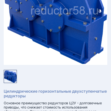
КТ
АКАНСИИ
братный
звонок
осква
лер:
сква
ыбрать
ругой
город
Цилиндрические горизонтальные двухступенчатые
редукторы
Основное преимущество редукторов Ц2У - долговечные
приводы, что снижает стоимость использования