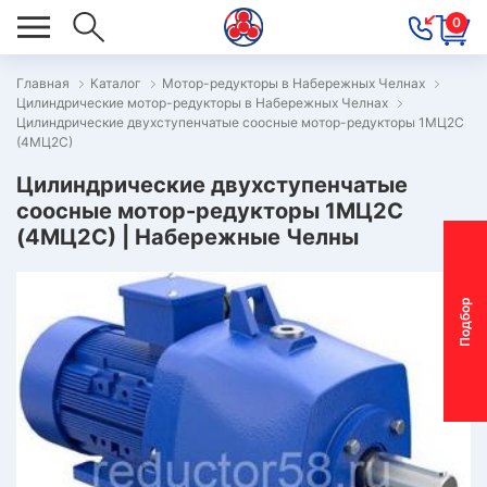
0
Главная
Каталог
Мотор-редукторы в Набережных Челнах
Цилиндрические мотор-редукторы в Набережных Челнах
ОВОСТИ
Цилиндрические двухступенчатые соосные мотор-редукторы 1МЦ2С
(4МЦ2С)
ОДБОР
ОТОР-
Цилиндрические двухступенчатые
соосные мотор-редукторы 1МЦ2С
ЕДУКТОРА
(4МЦ2С) | Набережные Челны
АС
П
о
д
б
о
р
м
о
т
о
р
-
р
е
д
у
к
т
о
р
ОНТАКТЫ
ПЕЦПРЕДЛОЖЕНИЯ
ТЗЫВЫ
ЕКЛАМАЦИОННЫЙ