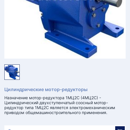
КТ
АКАНСИИ
братный
звонок
осква
лер:
сква
ыбрать
ругой
город
Цилиндрические мотор-редукторы
Назначение мотор-редуктора 1МЦ2С (4МЦ2С) -
Цилиндрический двухступенчатый соосный мотор-
редуктор типа 1МЦ2С является электромеханическим
приводом общемашиностроительного применения.