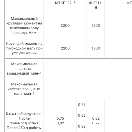
MTKF 112-6
(K)F111-
MT
6
Максимальный
крутящий момент на
3200
2500
тихоходном валу
привода, Н×м
Крутящий момент на
тихоходном валу при
2200
1800
уст. движении
Максимальная
частота
вращ.эл.двиг. мин-1
Максимальная
частота вращ. вых.
вала. мин-1
0,75
К.п.д.глоб.редуктора:
0,62
После
0,75
0,62
приемосд.испыт.
0,82
0,77
0,82
После 250 ч работы