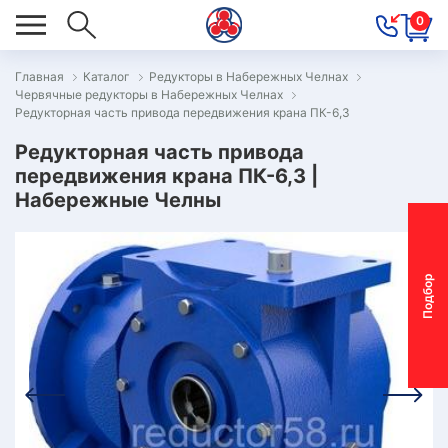
0
Главная
Каталог
Редукторы в Набережных Челнах
Червячные редукторы в Набережных Челнах
ОВОСТИ
Редукторная часть привода передвижения крана ПК-6,3
ОДБОР
Редукторная часть привода
ОТОР-
передвижения крана ПК-6,3 |
Набережные Челны
ЕДУКТОРА
АС
П
о
д
б
о
р
м
о
т
о
р
-
р
е
д
у
к
т
о
р
ОНТАКТЫ
ПЕЦПРЕДЛОЖЕНИЯ
ТЗЫВЫ
ЕКЛАМАЦИОННЫЙ