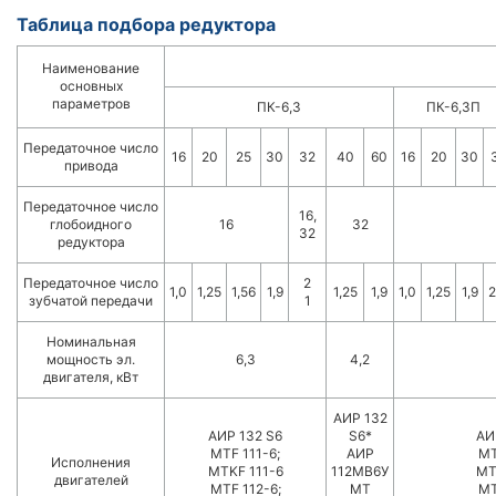
Таблица подбора редуктора
Наименование
основных
параметров
ПК-6,3
ПК-6,3П
Передаточное число
16
20
25
30
32
40
60
16
20
30
привода
Передаточное число
16,
глобоидного
16
32
32
редуктора
Передаточное число
2
1,0
1,25
1,56
1,9
1,25
1,9
1,0
1,25
1,9
2
зубчатой передачи
1
Номинальная
мощность эл.
6,3
4,2
двигателя, кВт
АИР 132
АИР 132 S6
S6*
АИ
MTF 111-6;
АИР
MT
Исполнения
MTKF 111-6
112МВ6У
MT
двигателей
MTF 112-6;
MT
MT