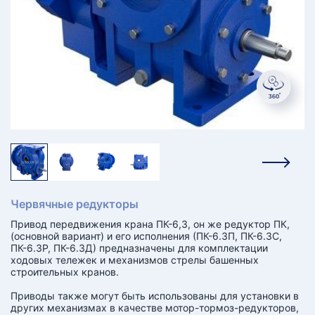
КТ
АКАНСИИ
братный
звонок
осква
лер:
сква
ыбрать
ругой
город
Червячные редукторы
Привод передвижения крана ПК-6,3, он же редуктор ПК,
(основной вариант) и его исполнения (ПК-6.3П, ПК-6.3С,
ПК-6.3Р, ПК-6.3Д) предназначены для комплектации
ходовых тележек и механизмов стрелы башенных
строительных кранов.
Приводы также могут быть использованы для установки в
других механизмах в качестве мотор-тормоз-редукторов,