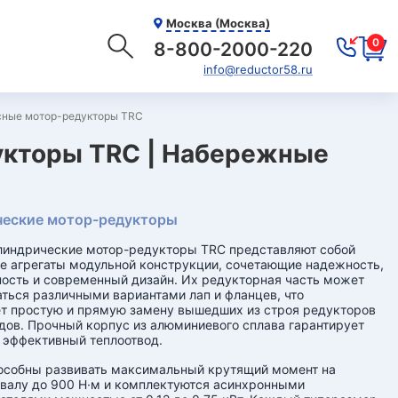
Москва (Москва)
0
8-800-2000-220
info@reductor58.ru
сные мотор-редукторы TRC
укторы TRC | Набережные
еские мотор-редукторы
линдрические мотор-редукторы TRC представляют собой
 агрегаты модульной конструкции, сочетающие надежность,
ость и современный дизайн. Их редукторная часть может
ться различными вариантами лап и фланцев, что
т простую и прямую замену вышедших из строя редукторов
дов. Прочный корпус из алюминиевого сплава гарантирует
 эффективный теплоотвод.
особны развивать максимальный крутящий момент на
валу до 900 Н·м и комплектуются асинхронными