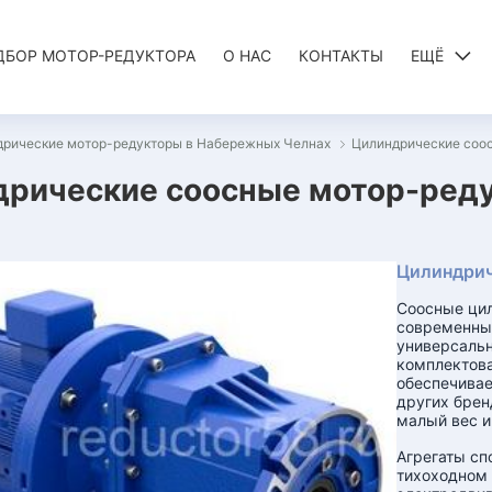
ДБОР МОТОР-РЕДУКТОРА
О НАС
КОНТАКТЫ
ЕЩЁ
дрические мотор-редукторы в Набережных Челнах
Цилиндрические соо
дрические соосные мотор-ред
Цилиндрич
Соосные ци
современные
универсальн
комплектова
обеспечивае
других брен
малый вес и
Агрегаты сп
тихоходном 