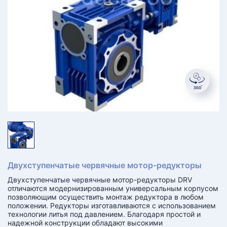
КТ
АКАНСИИ
братный
звонок
осква
лер:
сква
ыбрать
ругой
город
Двухступенчатые червячные мотор-редукторы
Двухступенчатые червячные мотор-редукторы DRV
отличаются модернизированным универсальным корпусом
позволяющим осуществить монтаж редуктора в любом
положении. Редукторы изготавливаются с использованием
технологии литья под давлением. Благодаря простой и
надежной конструкции обладают высокими