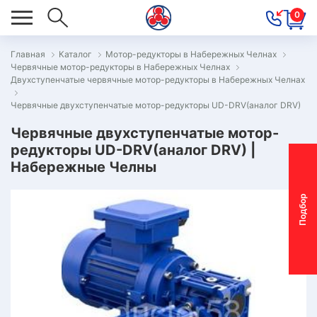
0
Главная
Каталог
Мотор-редукторы в Набережных Челнах
Червячные мотор-редукторы в Набережных Челнах
ОВОСТИ
Двухступенчатые червячные мотор-редукторы в Набережных Челнах
ОДБОР
Червячные двухступенчатые мотор-редукторы UD-DRV(аналог DRV)
ОТОР-
Червячные двухступенчатые мотор-
ЕДУКТОРА
редукторы UD-DRV(аналог DRV) |
Набережные Челны
АС
П
о
д
б
о
р
м
о
т
о
р
-
р
е
д
у
к
т
о
р
ОНТАКТЫ
ПЕЦПРЕДЛОЖЕНИЯ
ТЗЫВЫ
ЕКЛАМАЦИОННЫЙ