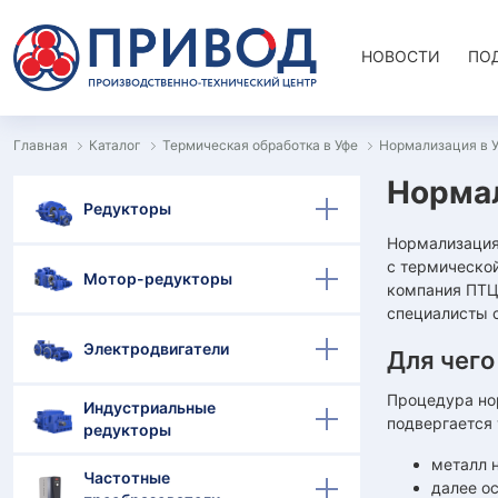
НОВОСТИ
ПО
Главная
Каталог
Термическая обработка в Уфе
Нормализация в 
Нормал
Редукторы
Нормализация 
с термической
Мотор-редукторы
компания ПТЦ
специалисты 
Электродвигатели
Для чего
Процедура нор
Индустриальные
подвергается
редукторы
металл 
Частотные
далее о