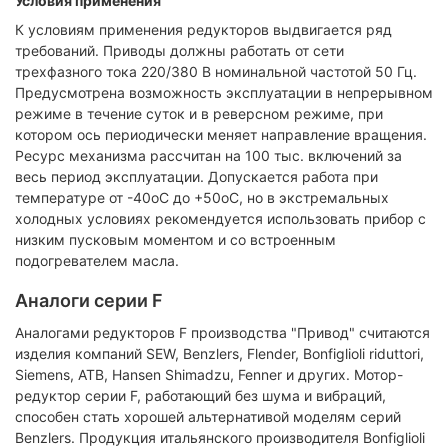
Условия применения
К условиям применения редукторов выдвигается ряд
требований. Приводы должны работать от сети
трехфазного тока 220/380 В номинальной частотой 50 Гц.
Предусмотрена возможность эксплуатации в непрерывном
режиме в течение суток и в реверсном режиме, при
котором ось периодически меняет направление вращения.
Ресурс механизма рассчитан на 100 тыс. включений за
весь период эксплуатации. Допускается работа при
температуре от -40оС до +50оС, но в экстремальных
холодных условиях рекомендуется использовать прибор с
низким пусковым моментом и со встроенным
подогревателем масла.
Аналоги серии F
Аналогами редукторов F производства "Привод" считаются
изделия компаний SEW, Benzlers, Flender, Bonfiglioli riduttori,
Siemens, ATB, Hansen Shimadzu, Fenner и других. Мотор-
редуктор серии F, работающий без шума и вибраций,
способен стать хорошей альтернативой моделям серий
Benzlers. Продукция итальянского производителя Bonfiglioli