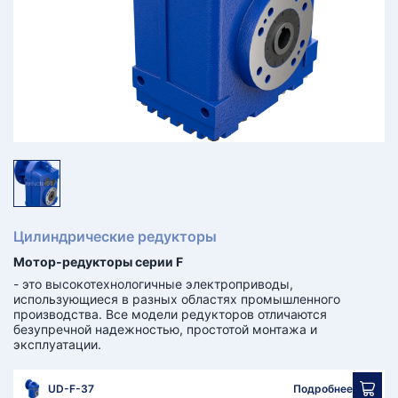
КТ
АКАНСИИ
братный
звонок
осква
лер:
сква
ыбрать
ругой
город
Цилиндрические редукторы
Мотор-редукторы серии F
- это высокотехнологичные электроприводы,
использующиеся в разных областях промышленного
производства. Все модели редукторов отличаются
безупречной надежностью, простотой монтажа и
эксплуатации.
UD-F-37
Подробнее