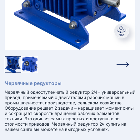
КТ
АКАНСИИ
братный
звонок
осква
лер:
сква
ыбрать
ругой
город
Червячные редукторы
Червячный одноступенчатый редуктор 2Ч – универсальный
привод, применяемый с двигателями рабочих машин в
промышленности, производстве, сельском хозяйстве.
Оборудование решает 2 задачи – наращивает момент силы
и сокращает скорость вращения рабочих элементов
техники. Это один из самых простых и доступных по
стоимости приводов. Червячный редуктор 2ч купить на
нашем сайте вы можете на выгодных условиях.