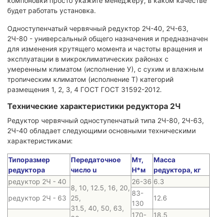
компоновки просто укажите менеджеру, в каком качестве
будет работать установка.
Одноступенчатый червячный редуктор 2Ч-40, 2Ч-63,
2Ч-80 - универсальный общего назначения и предназначен
для изменения крутящего момента и частоты вращения и
эксплуатации в микроклиматических районах с
умеренным климатом (исполнение У), с сухим и влажным
тропическим климатом (исполнение Т) категорий
размещения 1, 2, 3, 4 ГОСТ ГОСТ 31592-2012.
Технические характеристики редуктора 2Ч
Редуктор червячный одноступенчатый типа 2Ч-80, 2Ч-63,
2Ч-40 обладает следующими основными техническими
характеристиками:
Типоразмер
Передаточное
Мт,
Масса
редуктора
число u
Н*м
редуктора, кг
редуктор 2Ч - 40
26-36
6.3
8, 10, 12.5, 16, 20,
83-
редуктор 2Ч - 63
25,
12.6
130
31.5, 40, 50, 63,
170-
18.5