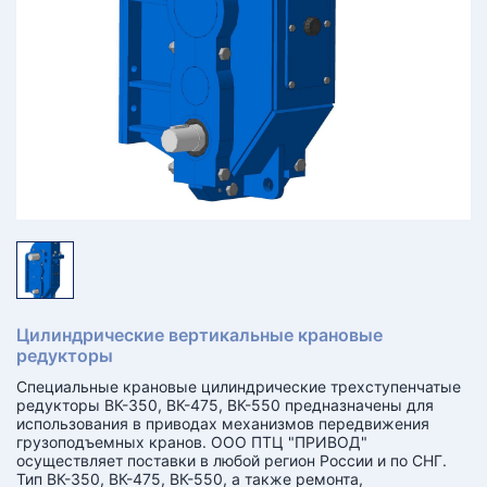
КТ
АКАНСИИ
братный
звонок
осква
лер:
сква
ыбрать
ругой
город
Цилиндрические вертикальные крановые
редукторы
Специальные крановые цилиндрические трехступенчатые
редукторы ВК-350, ВК-475, ВК-550 предназначены для
использования в приводах механизмов передвижения
грузоподъемных кранов. ООО ПТЦ "ПРИВОД"
осуществляет поставки в любой регион России и по СНГ.
Тип ВК-350, ВК-475, ВК-550, а также ремонта,