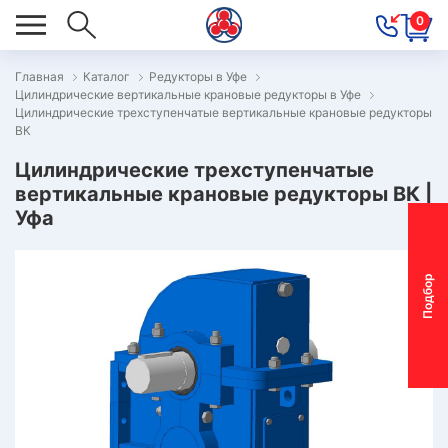
0
Главная
Каталог
Редукторы в Уфе
Цилиндрические вертикальные крановые редукторы в Уфе
ОВОСТИ
Цилиндрические трехступенчатые вертикальные крановые редукторы
ВК
ОДБОР
ОТОР-
Цилиндрические трехступенчатые
вертикальные крановые редукторы ВК |
ЕДУКТОРА
Уфа
АС
П
о
д
б
о
р
м
о
т
о
р
-
р
е
д
у
к
т
о
р
ОНТАКТЫ
ПЕЦПРЕДЛОЖЕНИЯ
ТЗЫВЫ
ЕКЛАМАЦИОННЫЙ