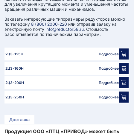
КТ
для увеличения крутящего момента и уменьшения частоты
вращения различных машин и механизмов.
АКАНСИИ
Заказать интересующие типоразмеры редукторов можно
по телефону
8 (800) 2000-220
или отправив заявку на
электронную почту
info@reductor58.ru
. Стоимость
братный
рассчитывается по техническим параметрам.
звонок
осква
лер:
сква
2Ц3-125Н
Подробнее
ыбрать
ругой
2Ц3-160Н
Подробнее
город
2Ц3-200Н
Подробнее
2Ц3-250Н
Подробнее
Доставка
Продукция ООО «ПТЦ «ПРИВОД» может быть