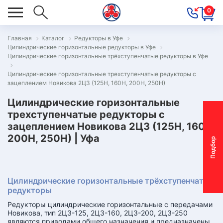
0
Главная
Каталог
Редукторы в Уфе
Цилиндрические горизонтальные редукторы в Уфе
ОВОСТИ
Цилиндрические горизонтальные трёхступенчатые редукторы в Уфе
ОДБОР
Цилиндрические горизонтальные трехступенчатые редукторы с
ОТОР-
зацеплением Новикова 2Ц3 (125Н, 160Н, 200Н, 250Н)
ЕДУКТОРА
Цилиндрические горизонтальные
трехступенчатые редукторы с
зацеплением Новикова 2Ц3 (125Н, 160Н,
АС
200Н, 250Н) | Уфа
П
о
д
б
о
р
м
о
т
о
р
-
р
е
д
у
к
т
о
р
ОНТАКТЫ
ПЕЦПРЕДЛОЖЕНИЯ
Цилиндрические горизонтальные трёхступенчатые
ТЗЫВЫ
редукторы
Редукторы цилиндрические горизонтальные с передачами
ЕКЛАМАЦИОННЫЙ
Новикова, тип 2Ц3-125, 2Ц3-160, 2Ц3-200, 2Ц3-250
являются приводами общего назначения и предназначены