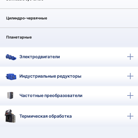
КТ
АКАНСИИ
Цилиндро-червячные
братный
Планетарные
звонок
осква
лер:
сква
Электродвигатели
ыбрать
ругой
город
Индустриальные редукторы
Частотные преобразователи
Термическая обработка