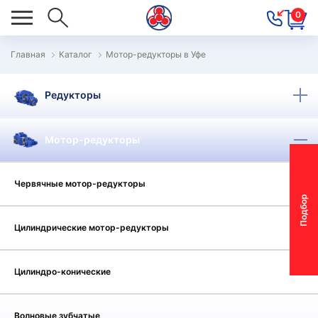
0
Главная
Каталог
Мотор-редукторы в Уфе
ОВОСТИ
Редукторы
ОДБОР
ОТОР-
Мотор-редукторы
ЕДУКТОРА
Червячные мотор-редукторы
АС
П
о
д
б
о
р
м
о
т
о
р
-
р
е
д
у
к
т
о
р
ОНТАКТЫ
Цилиндрические мотор-редукторы
ПЕЦПРЕДЛОЖЕНИЯ
ТЗЫВЫ
Цилиндро-конические
ЕКЛАМАЦИОННЫЙ
Волновые зубчатые