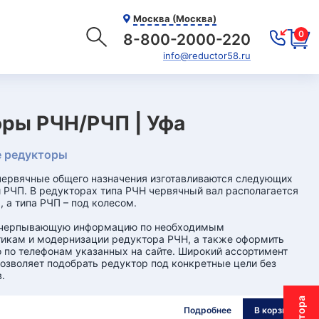
Москва (Москва)
0
8-800-2000-220
info@reductor58.ru
ры РЧН/РЧП | Уфа
 редукторы
ервячные общего назначения изготавливаются следующих
и РЧП. В редукторах типа РЧН червячный вал располагается
, а типа РЧП – под колесом.
счерпывающую информацию по необходимым
икам и модернизации редуктора РЧН, а также оформить
 по телефонам указанных на сайте. Широкий ассортимент
озволяет подобрать редуктор под конкретные цели без
.
Подробнее
В корзину