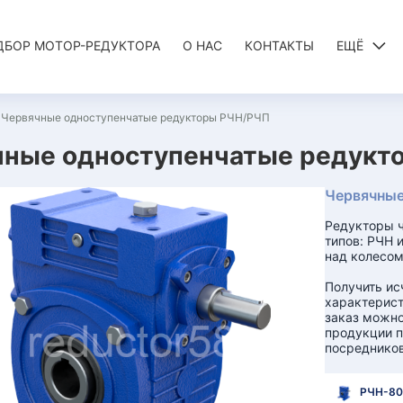
ДБОР МОТОР-РЕДУКТОРА
О НАС
КОНТАКТЫ
ЕЩЁ
Червячные одноступенчатые редукторы РЧН/РЧП
ные одноступенчатые редукто
Червячные
Редукторы ч
типов: РЧН 
над колесом
Получить и
характерист
заказ можно
продукции п
посредников
РЧН-80