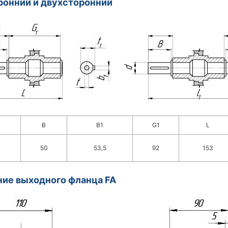
онний и двухсторонний
B
B1
G1
L
50
53,5
92
153
ие выходного фланца FA