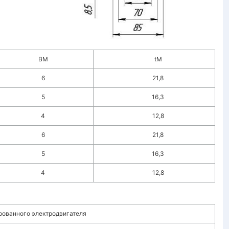
BM
tM
6
21,8
5
16,3
4
12,8
6
21,8
5
16,3
4
12,8
рованного электродвигателя