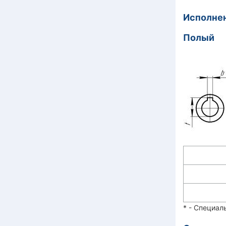
Исполнен
Полый
* - Специал