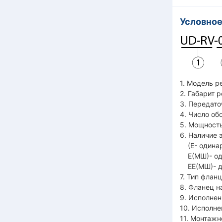
Условное
1. Модель р
2. Габарит 
3. Передато
4. Число об
5. Мощ
6. Наличие 
(Е- одинар
Е(МШ)- од
ЕЕ(МШ)- дв
7. Тип флан
8. Фланец н
9. Исполнен
10. Исполне
11. Монтажн