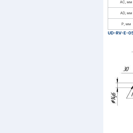
АС, мм
AD, мм
P, мм
UD-RV-E-0