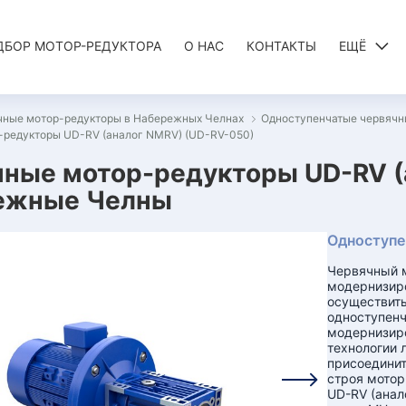
ДБОР МОТОР-РЕДУКТОРА
О НАС
КОНТАКТЫ
ЕЩЁ
чные мотор-редукторы в Набережных Челнах
Одноступенчатые червячн
-редукторы UD-RV (аналог NMRV) (UD-RV-050)
ные мотор-редукторы UD-RV (
ежные Челны
Одноступе
Червячный м
модернизир
осуществить
одноступенч
модернизиро
технологии 
присоедини
строя мотор
UD-RV (анал