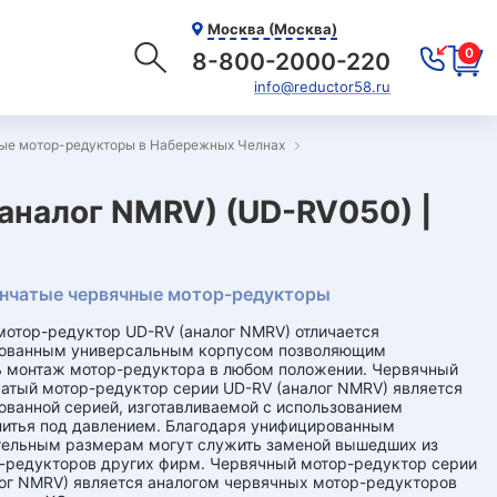
Москва (Москва)
0
8-800-2000-220
info@reductor58.ru
ые мотор-редукторы в Набережных Челнах
аналог NMRV) (UD-RV050) |
нчатые червячные мотор-редукторы
отор-редуктор UD-RV (аналог NMRV) отличается
ованным универсальным корпусом позволяющим
 монтаж мотор-редуктора в любом положении. Червячный
атый мотор-редуктор серии UD-RV (аналог NMRV) является
ванной серией, изготавливаемой с использованием
литья под давлением. Благодаря унифицированным
тельным размерам могут служить заменой вышедших из
-редукторов других фирм. Червячный мотор-редуктор серии
ог NMRV) является аналогом червячных мотор-редукторов