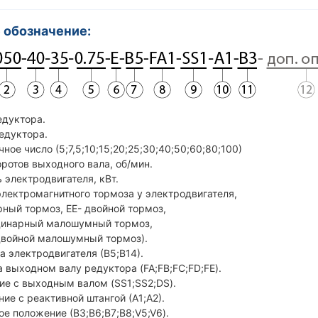
 обозначение:
едуктора.
редуктора.
чное число (5;7,5;10;15;20;25;30;40;50;60;80;100)
оротов выходного вала, об/мин.
ность электродвигателя, кВт.
электромагнитного тормоза у электродвигателя,
ный тормоз, ЕЕ- двойной тормоз,
инарный малошумный тормоз,
ойной малошумный тормоз).
ца электродвигателя (В5;В14).
а выходном валу редуктора (FA;FB;FC;FD;FE).
ие с выходным валом (SS1;SS2;DS).
ние с реактивной штангой (А1;А2).
ое положение (В3;В6;В7;В8;V5;V6).