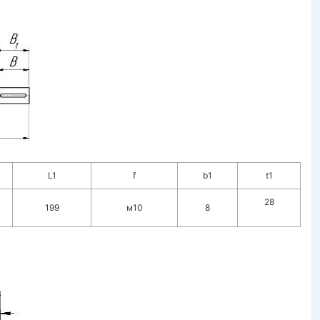
L1
f
b1
t1
28
199
м10
8