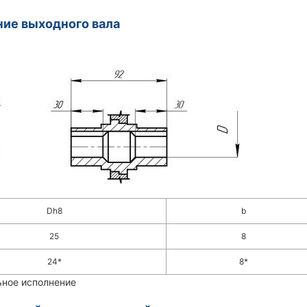
ие выходного вала
Dh8
b
25
8
24*
8*
ьное исполнение