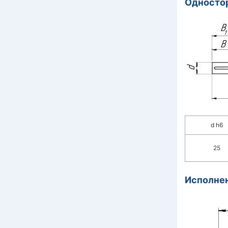
Одностор
d h6
25
Исполнен