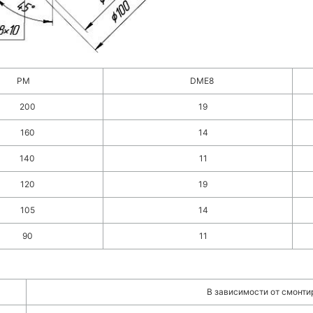
PM
DME8
200
19
160
14
140
11
120
19
105
14
90
11
В зависимости от смонти