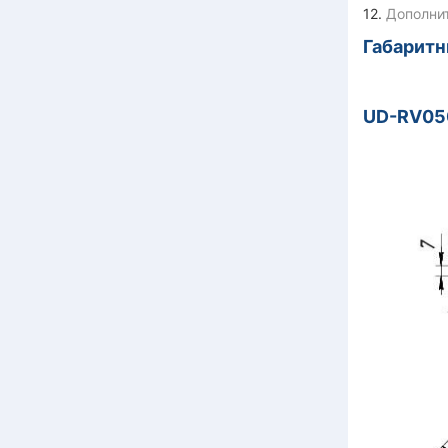
12.
Дополни
Габарит
UD-RV05