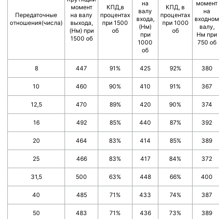
на
момент
момент
КПД,в
КПД, в
валу
на
Передаточные
на валу
процентах
процентах
входа,
входном
отношения(числа)
выхода,
при 1500
при 1000
(Нм)
валу,
(Нм) при
об
об
при
Нм при
1500 об
1000
750 об
об
8
447
91%
425
92%
380
10
460
90%
410
91%
367
12,5
470
89%
420
90%
374
16
492
85%
440
87%
392
20
464
83%
414
85%
389
25
466
83%
417
84%
372
31,5
500
63%
448
66%
400
40
485
71%
433
74%
387
50
483
71%
436
73%
389