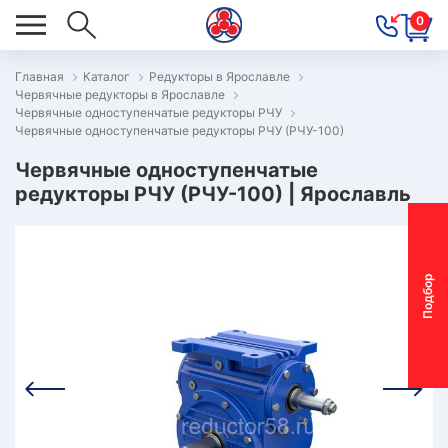
0
Главная
Каталог
Редукторы в Ярославле
Червячные редукторы в Ярославле
ОВОСТИ
Червячные одноступенчатые редукторы РЧУ
Червячные одноступенчатые редукторы РЧУ (РЧУ-100)
ОДБОР
ОТОР-
Червячные одноступенчатые
редукторы РЧУ (РЧУ-100) | Ярославль
ЕДУКТОРА
АС
П
о
д
б
о
р
м
о
т
о
р
-
р
е
д
у
к
т
о
р
ОНТАКТЫ
ПЕЦПРЕДЛОЖЕНИЯ
ТЗЫВЫ
ЕКЛАМАЦИОННЫЙ