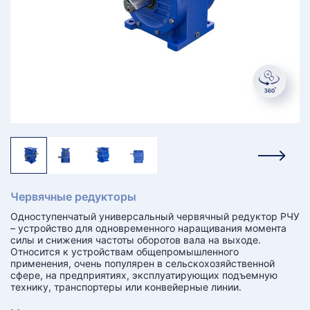
КТ
АКАНСИИ
братный
звонок
осква
лер:
сква
ыбрать
ругой
город
Червячные редукторы
Одноступенчатый универсальный червячный редуктор РЧУ
– устройство для одновременного наращивания момента
силы и снижения частоты оборотов вала на выходе.
Относится к устройствам общепромышленного
применения, очень популярен в сельскохозяйственной
сфере, на предприятиях, эксплуатирующих подъемную
технику, транспортеры или конвейерные линии.