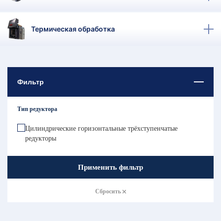
КТ
АКАНСИИ
Термическая обработка
братный
звонок
осква
лер:
Фильтр
сква
ыбрать
ругой
Тип редуктора
город
Цилиндрические горизонтальные трёхступенчатые
редукторы
Применить фильтр
Сбросить