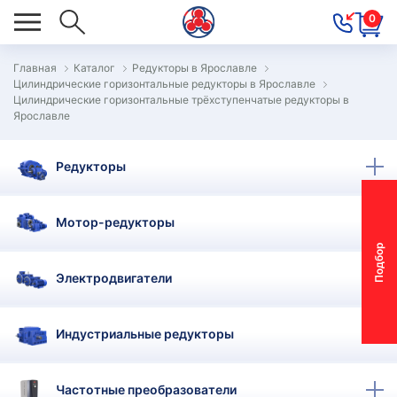
0
Главная
Каталог
Редукторы в Ярославле
Цилиндрические горизонтальные редукторы в Ярославле
ОВОСТИ
Цилиндрические горизонтальные трёхступенчатые редукторы в
Ярославле
ОДБОР
ОТОР-
Редукторы
ЕДУКТОРА
Мотор-редукторы
АС
П
о
д
б
о
р
м
о
т
о
р
-
р
е
д
у
к
т
о
р
ОНТАКТЫ
Электродвигатели
ПЕЦПРЕДЛОЖЕНИЯ
Индустриальные редукторы
ТЗЫВЫ
ЕКЛАМАЦИОННЫЙ
Частотные преобразователи