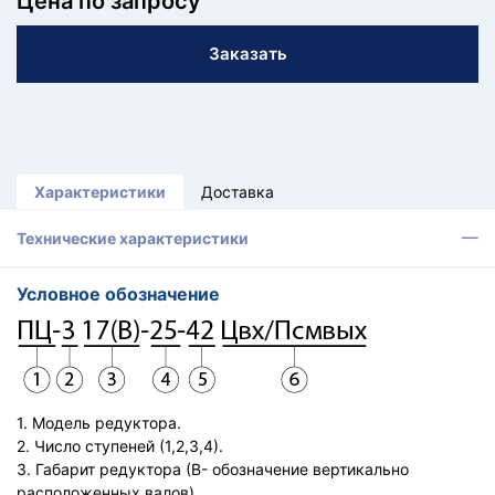
Цена по запросу
КТ
Заказать
АКАНСИИ
братный
звонок
осква
лер:
Характеристики
Доставка
сква
ыбрать
Технические характеристики
ругой
город
Условное обозначение
1. Модель редуктора.
2. Число ступеней (1,2,3,4).
3. Габарит редуктора (В- обозначение вертикально
расположенных валов).