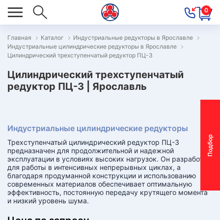
0
Главная
Каталог
Индустриальные редукторы в Ярославле
Индустриальные цилиндрические редукторы в Ярославле
ОВОСТИ
Цилиндрический трехступенчатый редуктор ПЦ-3
ОДБОР
Цилиндрический трехступенчатый
ОТОР-
редуктор ПЦ-3 | Ярославль
ЕДУКТОРА
Индустриальные цилиндрические редукторы
АС
П
о
д
б
о
р
м
о
т
о
р
-
р
е
д
у
к
т
о
р
Трехступенчатый цилиндрический редуктор ПЦ-3
ОНТАКТЫ
предназначен для продолжительной и надежной
эксплуатации в условиях высоких нагрузок. Он разработан
ПЕЦПРЕДЛОЖЕНИЯ
для работы в интенсивных непрерывных циклах, а
благодаря продуманной конструкции и использованию
современных материалов обеспечивает оптимальную
ТЗЫВЫ
эффективность, постоянную передачу крутящего момента
и низкий уровень шума.
ЕКЛАМАЦИОННЫЙ