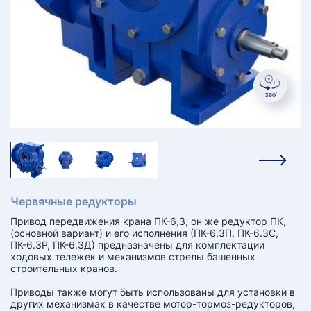
КТ
АКАНСИИ
братный
звонок
осква
лер:
сква
ыбрать
ругой
город
Червячные редукторы
Привод передвижения крана ПК-6,3, он же редуктор ПК,
(основной вариант) и его исполнения (ПК-6.3П, ПК-6.3С,
ПК-6.3Р, ПК-6.3Д) предназначены для комплектации
ходовых тележек и механизмов стрелы башенных
строительных кранов.
Приводы также могут быть использованы для установки в
других механизмах в качестве мотор-тормоз-редукторов,