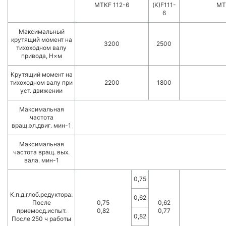
MTKF 112-6
(K)F111-
MT
6
Максимальный
крутящий момент на
3200
2500
тихоходном валу
привода, Н×м
Крутящий момент на
тихоходном валу при
2200
1800
уст. движении
Максимальная
частота
вращ.эл.двиг. мин-1
Максимальная
частота вращ. вых.
вала. мин-1
0,75
К.п.д.глоб.редуктора:
0,62
После
0,75
0,62
приемосд.испыт.
0,82
0,77
0,82
После 250 ч работы