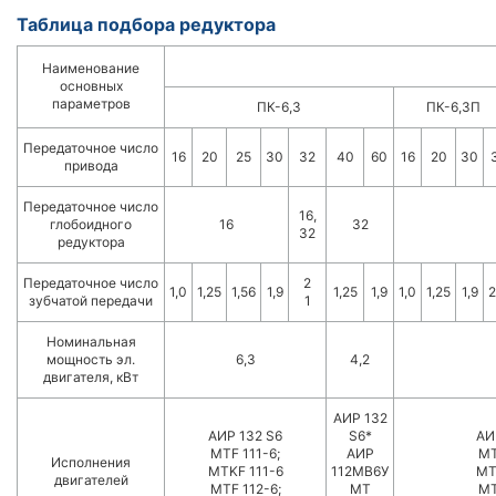
Таблица подбора редуктора
Наименование
основных
параметров
ПК-6,3
ПК-6,3П
Передаточное число
16
20
25
30
32
40
60
16
20
30
привода
Передаточное число
16,
глобоидного
16
32
32
редуктора
Передаточное число
2
1,0
1,25
1,56
1,9
1,25
1,9
1,0
1,25
1,9
2
зубчатой передачи
1
Номинальная
мощность эл.
6,3
4,2
двигателя, кВт
АИР 132
АИР 132 S6
S6*
АИ
MTF 111-6;
АИР
MT
Исполнения
MTKF 111-6
112МВ6У
MT
двигателей
MTF 112-6;
MT
MT