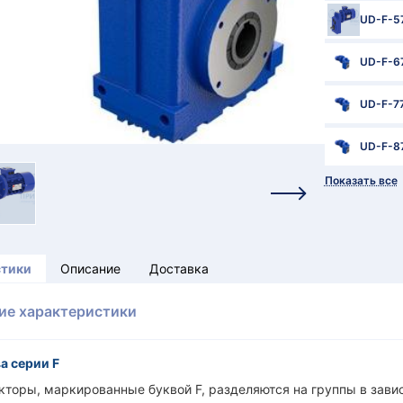
UD-F-5
UD-F-6
UD-F-7
UD-F-8
Показать все
стики
Описание
Доставка
ие характеристики
а серии F
торы, маркированные буквой F, разделяются на группы в завис