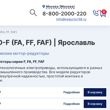
Москва (Москва)
0
8-800-2000-220
info@reductor58.ru
A, FF, FAF)
 (FA, FF, FAF) | Ярославль
еские мотор-редукторы
торы серии F, FA, FF, FAF
отехнологичные электроприводы, использующиеся в разных
омышленного производства. Все модели редукторов
безупречной надежностью, простотой монтажа и
и.
7
Подробнее
В корзину
7
Подробнее
В корзину