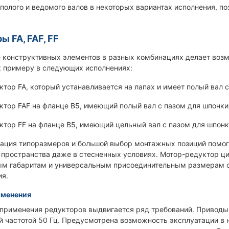
полого и ведомого валов в некоторых вариантах исполнения, по
ы FA, FAF, FF
 конструктивных элементов в разных комбинациях делает воз
к примеру в следующих исполнениях:
ктор FA, который устанавливается на лапах и имеет полый вал 
ктор FAF на фланце В5, имеющий полый вал с пазом для шпонки
ктор FF на фланце В5, имеющий цельный вал с пазом для шпонк
дация типоразмеров и большой выбор монтажных позиций помог
пространства даже в стесненных условиях. Мотор-редуктор ци
м габаритам и универсальным присоединительным размерам сп
ия.
именения
применения редукторов выдвигается ряд требований. Приводы 
 частотой 50 Гц. Предусмотрена возможность эксплуатации в 