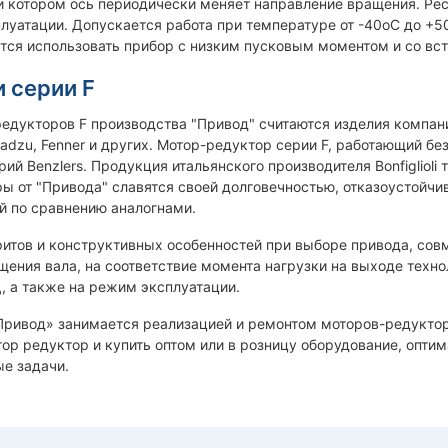
 котором ось периодически меняет направление вращения. Рес
луатации. Допускается работа при температуре от -40оС до +5
тся использовать прибор с низким пусковым моментом и со вс
 серии F
дукторов F производства "Привод" считаются изделия компаний SEW,
adzu, Fenner и других. Мотор-редуктор серии F, работающий бе
ий Benzlers. Продукция итальянского производителя Bonfigliol
ы от "Привода" славятся своей долговечностью, отказоустойчи
й по сравнению аналогнами.
итов и конструктивных особенностей при выборе привода, сов
щения вала, на соответствие момента нагрузки на выходе техно
, а также на режим эксплуатации.
ривод» занимается реализацией и ремонтом моторов-редуктор
ор редуктор и купить оптом или в розницу оборудование, оптим
е задачи.