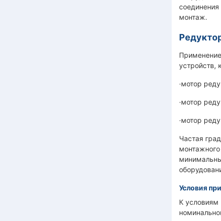
соединения 
монтаж.
Редуктор
Применение
устройств, 
·мотор реду
·мотор реду
·мотор реду
Частая гра
монтажного 
минимальны
оборудован
Условия пр
К условиям 
номинальной