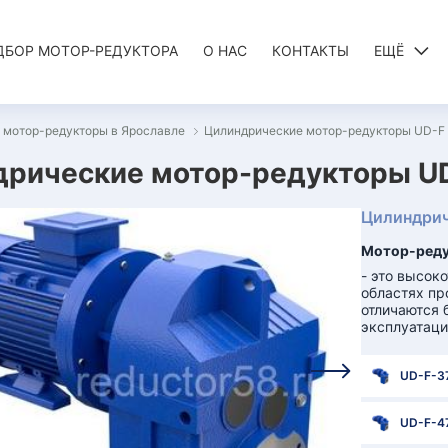
ДБОР МОТОР-РЕДУКТОРА
О НАС
КОНТАКТЫ
ЕЩЁ
 мотор-редукторы в Ярославле
Цилиндрические мотор-редукторы UD-F (F
рические мотор-редукторы UD-F
Цилиндрич
Мотор-редук
- это высок
областях пр
отличаются 
эксплуатаци
UD-F-3
UD-F-4