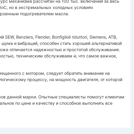
урс механизма рассчитан на 100 тыс. включений за весь
0оС, но в экстремальных холодных условиях
троенным подогревателем масла.
 Benzlers, Flender, Bonfiglioli riduttori, Siemens, ATB,
з шума и вибраций, способен стать хорошей альтернативой
i тоже отличается надежностью и простотой обслуживания.
востью, техническим обслуживаем и, что самое важное,
мещенного с мотором, следует обратить внимание на
логическому процессу, на мощность двигателя, от которой
ов данной марки. Опытные специалисты помогут клиентам
альное по цене и качеству и способное выполнить все