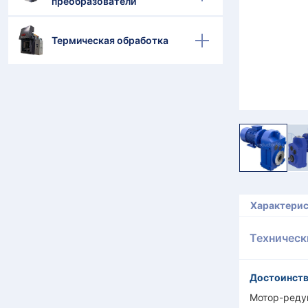
преобразователи
Термическая обработка
Характери
Техническ
Достоинств
Мотор-редук