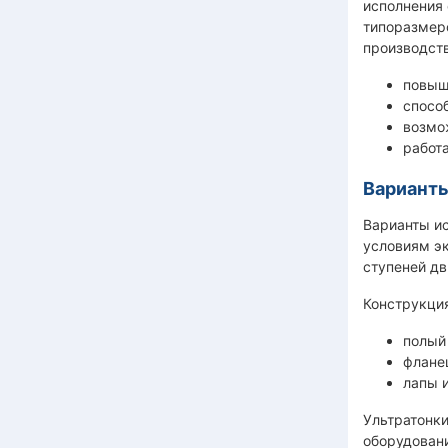
исполнения е
типоразмер
производств
повыш
спосо
возмо
работ
Вариант
Варианты ис
условиям э
ступеней дв
Конструкци
полый
фланец
лапы 
Ультратонки
оборудован