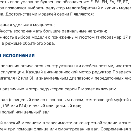
сть свое условное буквенное обозначение: F, FA, FH, FV, FF, FT,
ов позволяют выбрать редуктор малогабаритный и купить моде
а. Достоинствами моделей серии F являются:
енная удельная мощность;
бность воспринимать большие радиальные нагрузки;
жность выбора модели с пониженным люфтом (типоразмер 37 и
а в режиме обратного хода.
ы исполнения
полнения отличаются конструктивными особенностями, частото
ксплуатации. Каждый цилиндрический мотор редуктор F характ
игателя (2 или 3), и значительным диапазоном передаточных чис
я различных мотор-редукторов серии F может включать:
 вал (шпицевый или со шпоночным пазом, стягивающей муфтой 
 (В5 или В14) и полый или цельный вал;
и полый или цельный вал.
й плоский механизм в зависимости от конкретной задачи может
ием при помощи фланца или смонтирован на вал. Современная 