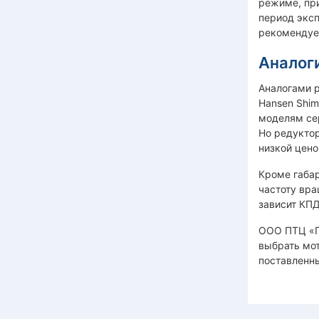
режиме, при
период эксп
рекомендуе
Аналоги
Аналогами ре
Hansen Shim
моделям сер
Но редуктор
низкой цено
Кроме габар
частоту вра
зависит КПД
ООО ПТЦ «П
выбрать мот
поставленны