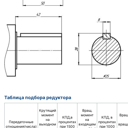
Таблица подбора редуктора
Крутящий
Вращ.
момент
момент
Вращ
КПД,в
КПД, в
на
на
Передаточные
процентах
процентах
выходном
входящем
вращ
отношения(числа)
при 1500
при 1000