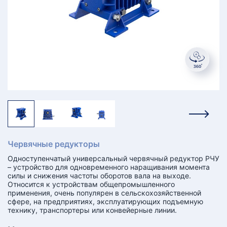
КТ
АКАНСИИ
братный
звонок
осква
лер:
сква
ыбрать
ругой
город
Червячные редукторы
Одноступенчатый универсальный червячный редуктор РЧУ
– устройство для одновременного наращивания момента
силы и снижения частоты оборотов вала на выходе.
Относится к устройствам общепромышленного
применения, очень популярен в сельскохозяйственной
сфере, на предприятиях, эксплуатирующих подъемную
технику, транспортеры или конвейерные линии.