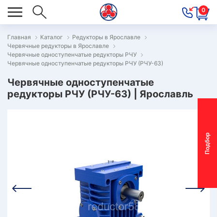
0
Главная
Каталог
Редукторы в Ярославле
Червячные редукторы в Ярославле
ОВОСТИ
Червячные одноступенчатые редукторы РЧУ
Червячные одноступенчатые редукторы РЧУ (РЧУ-63)
ОДБОР
ОТОР-
Червячные одноступенчатые
редукторы РЧУ (РЧУ-63) | Ярославль
ЕДУКТОРА
АС
П
о
д
б
о
р
м
о
т
о
р
-
р
е
д
у
к
т
о
р
ОНТАКТЫ
ПЕЦПРЕДЛОЖЕНИЯ
ТЗЫВЫ
ЕКЛАМАЦИОННЫЙ