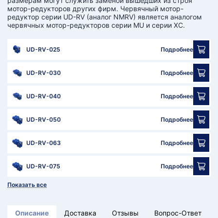
размерам могут служить заменой вышедших из строя
мотор-редукторов других фирм. Червячный мотор-
редуктор серии UD-RV (аналог NMRV) является аналогом
червячных мотор-редукторов серии MU и серии XC.
UD-RV-025
Подробнее
UD-RV-030
Подробнее
UD-RV-040
Подробнее
UD-RV-050
Подробнее
UD-RV-063
Подробнее
UD-RV-075
Подробнее
Показать все
Описание
Доставка
Отзывы
Вопрос-Ответ