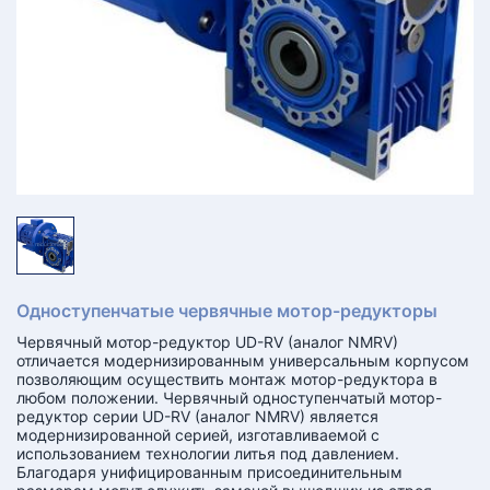
КТ
АКАНСИИ
братный
звонок
осква
лер:
сква
ыбрать
ругой
город
Одноступенчатые червячные мотор-редукторы
Червячный мотор-редуктор UD-RV (аналог NMRV)
отличается модернизированным универсальным корпусом
позволяющим осуществить монтаж мотор-редуктора в
любом положении. Червячный одноступенчатый мотор-
редуктор серии UD-RV (аналог NMRV) является
модернизированной серией, изготавливаемой с
использованием технологии литья под давлением.
Благодаря унифицированным присоединительным