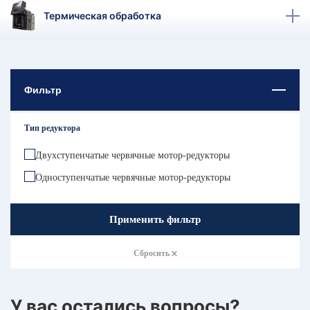
КТ
Термическая обработка
АКАНСИИ
братный
звонок
Фильтр
осква
лер:
сква
Тип редуктора
ыбрать
ругой
Двухступенчатые червячные мотор-редукторы
город
Одноступенчатые червячные мотор-редукторы
Применить фильтр
Сбросить
У вас остались вопросы?