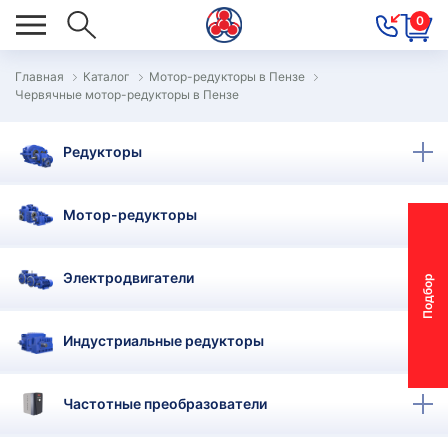
0
Главная
Каталог
Мотор-редукторы в Пензе
Червячные мотор-редукторы в Пензе
ОВОСТИ
ОДБОР
Редукторы
ОТОР-
ЕДУКТОРА
Мотор-редукторы
АС
Электродвигатели
П
о
д
б
о
р
м
о
т
о
р
-
р
е
д
у
к
т
о
р
ОНТАКТЫ
ПЕЦПРЕДЛОЖЕНИЯ
Индустриальные редукторы
ТЗЫВЫ
Частотные преобразователи
ЕКЛАМАЦИОННЫЙ