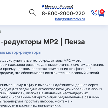
Москва (Москва)
0
8-800-2000-220
info@reductor58.ru
2
-редукторы МР2 | Пенза
ые мотор-редукторы
е двухступенчатые мотор-редукторы МР2 — это
ое и надежное решение для высокоточных систем движения.
м преимуществом является применение шлифованной
ередачи, что обеспечивает исключительно плавный и тихий
инимальному люфту и высокой надёжности, данная серия
дходит для задач динамического позиционирования в любых
омышленности, включая выполнение нестандартных
 Унифицированные габаритно-присоединительные размеры
 гарантируют простоту выбора, монтажа и
яемости в различных применениях.