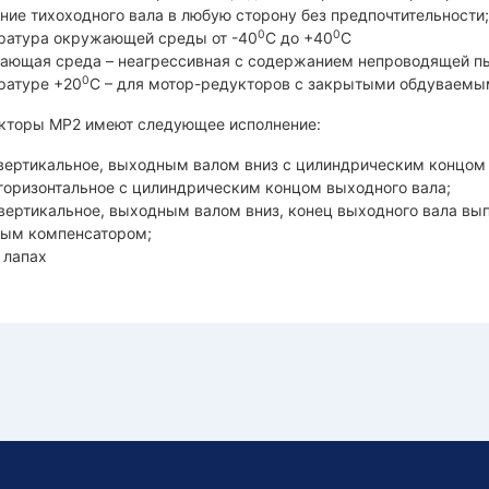
ние тихоходного вала в любую сторону без предпочтительности;
0
0
ратура окружающей среды от -40
С до +40
С
ающая среда – неагрессивная с содержанием непроводящей пы
0
ратуре +20
С – для мотор-редукторов с закрытыми обдуваемы
кторы МР2 имеют следующее исполнение:
 вертикальное, выходным валом вниз с цилиндрическим концом 
 горизонтальное с цилиндрическим концом выходного вала;
 вертикальное, выходным валом вниз, конец выходного вала вы
тым компенсатором;
 лапах