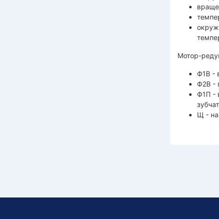
враще
темпе
окруж
темпе
Мотор-реду
Ф1В -
Ф2В -
Ф1П -
зубча
Щ - на