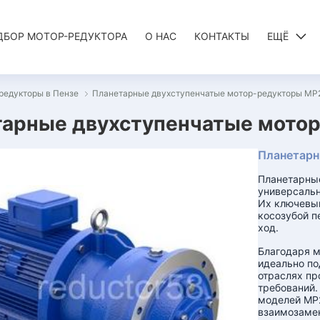
ДБОР МОТОР-РЕДУКТОРА
О НАС
КОНТАКТЫ
ЕЩЁ
редукторы в Пензе
Планетарные двухступенчатые мотор-редукторы МР
арные двухступенчатые мотор
Планетарн
Планетарны
универсальн
Их ключевы
косозубой п
ход.
Благодаря м
идеально по
отраслях пр
требований.
моделей МР2
взаимозамен