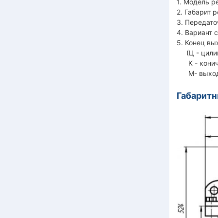
1. Модель р
2. Габарит 
3. Передато
4. Вариант 
5. Конец вы
(Ц - цилин
К - кониче
М- выходно
Габарит