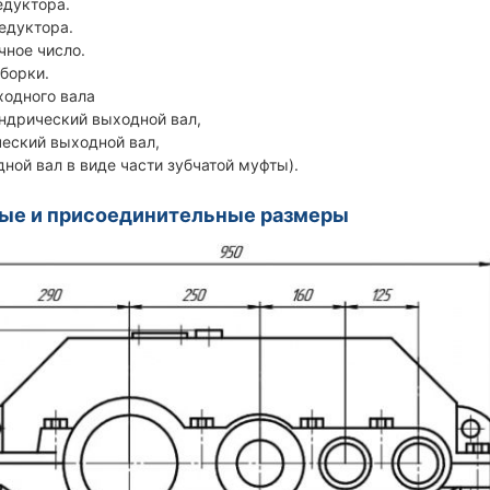
едуктора.
редуктора.
чное число.
сборки.
ходного вала
дрический выходной вал,
ский выходной вал,
й вал в виде части зубчатой муфты).
ные и присоединительные размеры