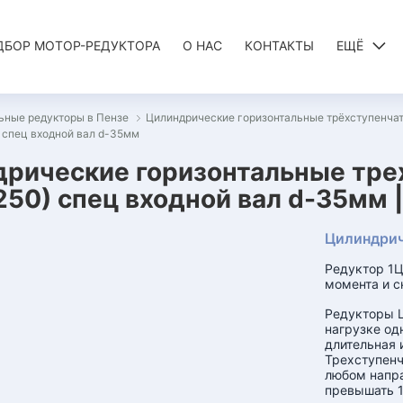
ДБОР МОТОР-РЕДУКТОРА
О НАС
КОНТАКТЫ
ЕЩЁ
ьные редукторы в Пензе
Цилиндрические горизонтальные трёхступенчат
 спец входной вал d-35мм
рические горизонтальные тре
250) спец входной вал d-35мм 
Цилиндрич
Редуктор 1Ц
момента и с
Редукторы Ц
нагрузке од
длительная 
Трехступенч
любом напра
превышать 1