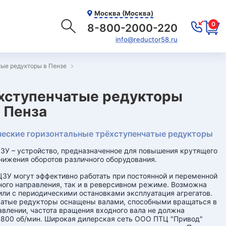
Москва (Москва)
0
8-800-2000-220
info@reductor58.ru
ые редукторы в Пензе
хступенчатые редукторы
| Пенза
еские горизонтальные трёхступенчатые редукторы
3У – устройство, предназначенное для повышения крутящего
нижения оборотов различного оборудования.
3У могут эффективно работать при постоянной и переменной
ного направления, так и в реверсивном режиме. Возможна
или с периодическими остановками эксплуатация агрегатов.
атые редукторы оснащены валами, способными вращаться в
влении, частота вращения входного вала не должна
800 об/мин. Широкая дилерская сеть ООО ПТЦ "Привод"