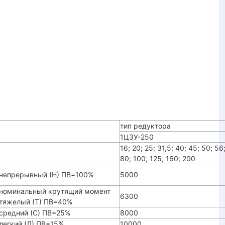
тип редуктора
1ЦЗУ-250
16; 20; 25; 31,5; 40; 45; 50; 56
80; 100; 125; 160; 200
непрерывный (Н) ПВ=100%
5000
номинальный крутящий момент
6300
тяжелый (Т) ПВ=40%
средний (С) ПВ=25%
8000
легкий (Л) ПВ=15%
10000