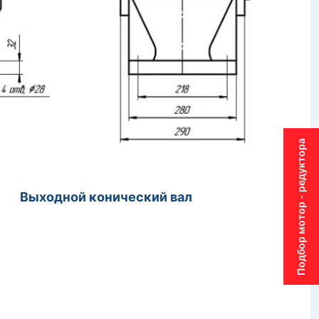
Подбор мотор - редуктора
й конический вал