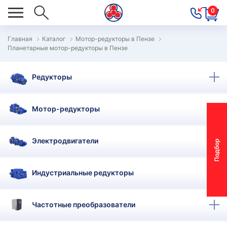
0
Главная
Каталог
Мотор-редукторы в Пензе
Планетарные мотор-редукторы в Пензе
ОВОСТИ
ОДБОР
Редукторы
ОТОР-
ЕДУКТОРА
Мотор-редукторы
АС
Электродвигатели
П
о
д
б
о
р
м
о
т
о
р
-
р
е
д
у
к
т
о
р
ОНТАКТЫ
ПЕЦПРЕДЛОЖЕНИЯ
Индустриальные редукторы
ТЗЫВЫ
Частотные преобразователи
ЕКЛАМАЦИОННЫЙ