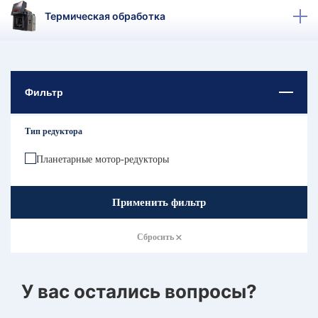
КТ
Термическая обработка
АКАНСИИ
братный
звонок
Фильтр
осква
лер:
сква
Тип редуктора
ыбрать
ругой
Планетарные мотор-редукторы
город
Применить фильтр
Сбросить
У вас остались вопросы?