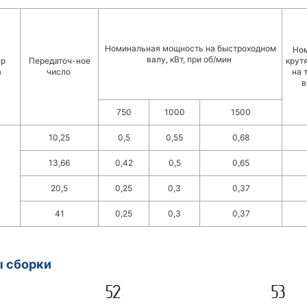
Номинальная мощность на быстроходном
Но
валу, кВт, при об/мин
ер
Передаточ-ное
крут
а
число
на 
в
750
1000
1500
10,25
0,5
0,55
0,68
13,66
0,42
0,5
0,65
20,5
0,25
0,3
0,37
41
0,25
0,3
0,37
ы сборки