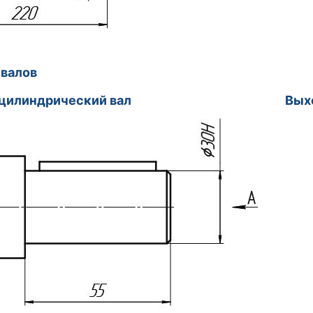
змеры вало
ной цилиндрический вал
Вых