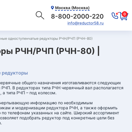
Москва (Москва)
0
8-800-2000-220
info@reductor58.ru
ные одноступенчатые редукторы РЧН/РЧП (РЧН-80)
ры РЧН/РЧП (РЧН-80) |
 редукторы
ервячные общего назначения изготавливаются следующих
и РЧП. В редукторах типа РЧН червячный вал располагается
, а типа РЧП – под колесом.
счерпывающую информацию по необходимым
икам и модернизации редуктора РЧН, а также оформить
 по телефонам указанных на сайте. Широкий ассортимент
озволяет подобрать редуктор под конкретные цели без
.