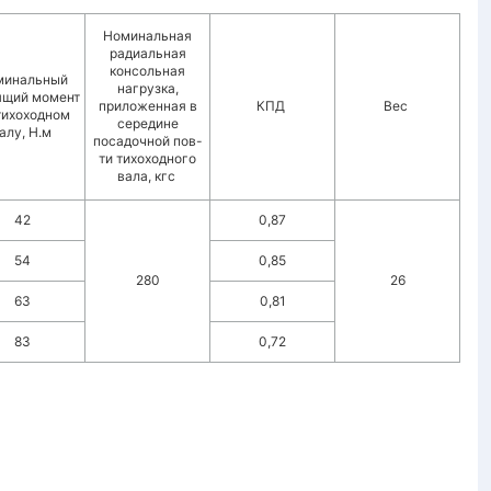
Номинальная
радиальная
консольная
минальный
нагрузка,
ящий момент
приложенная в
КПД
Вес
тихоходном
середине
алу, Н.м
посадочной пов-
ти тихоходного
вала, кгс
42
0,87
54
0,85
280
26
63
0,81
83
0,72