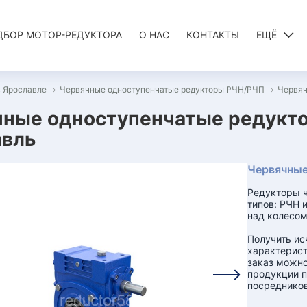
ДБОР МОТОР-РЕДУКТОРА
О НАС
КОНТАКТЫ
ЕЩЁ
в Ярославле
Червячные одноступенчатые редукторы РЧН/РЧП
Червяч
ные одноступенчатые редукто
авль
Червячные
Редукторы ч
типов: РЧН 
над колесом
Получить и
характерист
заказ можно
продукции п
посредников