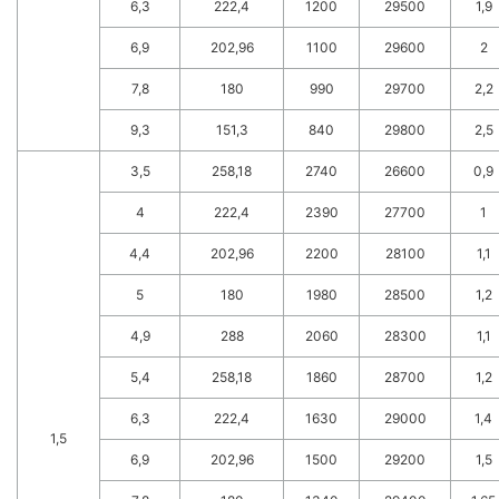
6,3
222,4
1200
29500
1,9
6,9
202,96
1100
29600
2
7,8
180
990
29700
2,2
9,3
151,3
840
29800
2,5
3,5
258,18
2740
26600
0,9
4
222,4
2390
27700
1
4,4
202,96
2200
28100
1,1
5
180
1980
28500
1,2
4,9
288
2060
28300
1,1
5,4
258,18
1860
28700
1,2
6,3
222,4
1630
29000
1,4
1,5
6,9
202,96
1500
29200
1,5