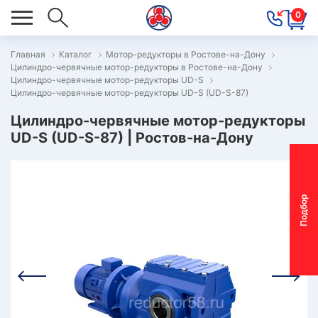
0
Главная
Каталог
Мотор-редукторы в Ростове-на-Дону
Цилиндро-червячные мотор-редукторы в Ростове-на-Дону
ОВОСТИ
Цилиндро-червячные мотор-редукторы UD-S
Цилиндро-червячные мотор-редукторы UD-S (UD-S-87)
ОДБОР
ОТОР-
Цилиндро-червячные мотор-редукторы
UD-S (UD-S-87) | Ростов-на-Дону
ЕДУКТОРА
АС
П
о
д
б
о
р
м
о
т
о
р
-
р
е
д
у
к
т
о
р
ОНТАКТЫ
ПЕЦПРЕДЛОЖЕНИЯ
ТЗЫВЫ
ЕКЛАМАЦИОННЫЙ