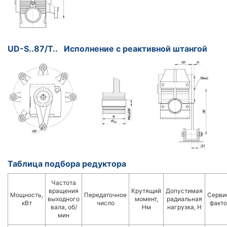
UD-S..87/T.. Исполнение с реактивной штангой
Таблица подбора редуктора
Частота
вращения
Крутящий
Допустимая
Мощность,
Передаточное
Серви
выходного
момент,
радиальная
кВт
число
факто
вала, об/
Нм
нагрузка, Н
мин