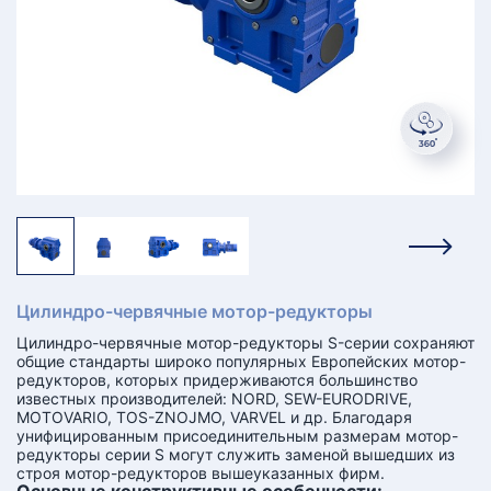
КТ
АКАНСИИ
братный
звонок
осква
лер:
сква
ыбрать
ругой
город
Цилиндро-червячные мотор-редукторы
Цилиндро-червячные мотор-редукторы S-серии сохраняют
общие стандарты широко популярных Европейских мотор-
редукторов, которых придерживаются большинство
известных производителей: NORD, SEW-EURODRIVE,
MOTOVARIO, TOS-ZNOJMO, VARVEL и др. Благодаря
унифицированным присоединительным размерам мотор-
редукторы серии S могут служить заменой вышедших из
строя мотор-редукторов вышеуказанных фирм.