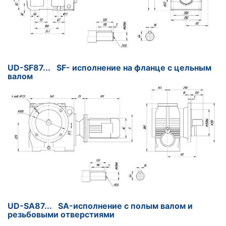
UD-SF87... SF- исполнение на фланце с цельным
валом
UD-SA87... SA-исполнение с полым валом и
резьбовыми отверстиями