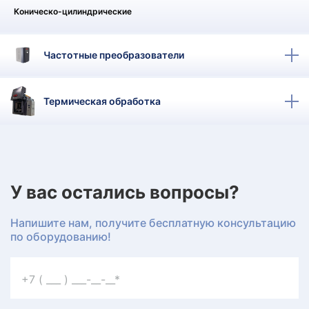
КТ
Коническо-цилиндрические
АКАНСИИ
Частотные преобразователи
братный
звонок
осква
Термическая обработка
лер:
сква
ыбрать
ругой
город
У вас остались вопросы?
Напишите нам, получите бесплатную консультацию
по оборудованию!